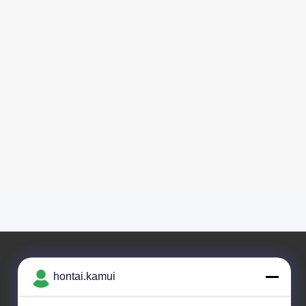
hontai.kamui
Ons adres