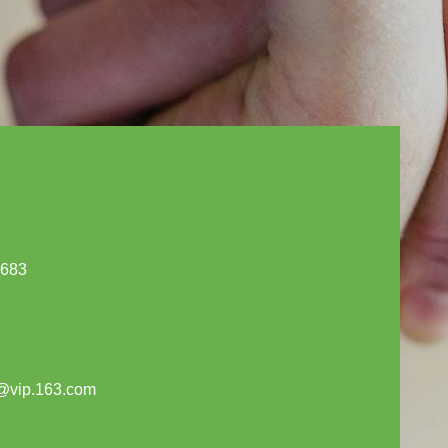
1683
@vip.163.com