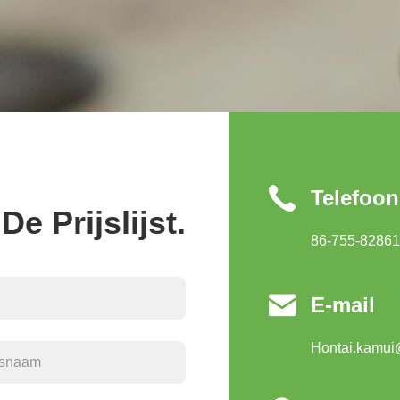
Telefoon
e Prijslijst.
86-755-8286

E-mail
Hontai.kamui