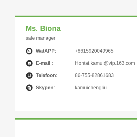
Ms. Biona
sale manager
WatAPP:
+8615920049965
E-mail :
Hontai.kamui@vip.163.com
Telefoon:
86-755-82861683
Skypen:
kamuichengliu