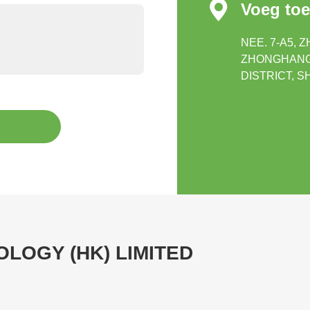

Voeg toe
NEE. 7-A5,
ZHONGHANG 
DISTRICT, 
LOGY (HK) LIMITED