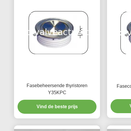
Fasebeheersende thyristoren
Faseco
Y35KPC
Vind de beste prijs