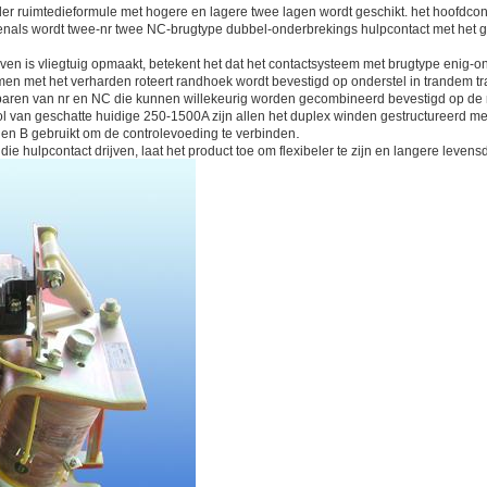
nder ruimtedieformule met hogere en lagere twee lagen wordt geschikt. het hoofd
venals wordt twee-nr twee NC-brugtype dubbel-onderbrekings hulpcontact met het g
en is vliegtuig opmaakt, betekent het dat het contactsysteem met brugtype enig-on
n met het verharden roteert randhoek wordt bevestigd op onderstel in trandem tr
f paren van nr en NC die kunnen willekeurig worden gecombineerd bevestigd op d
l van geschatte huidige 250-1500A zijn allen het duplex winden gestructureerd met
.
A en B gebruikt om de controlevoeding te verbinden
e hulpcontact drijven, laat het product toe om flexibeler te zijn en langere leven