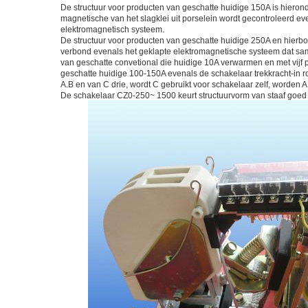
De structuur voor producten van geschatte huidige 150A is hiero
magnetische van het slagklei uit porselein wordt gecontroleerd e
.
elektromagnetisch systeem
De structuur voor producten van geschatte huidige 250A en hierbov
verbond evenals het geklapte elektromagnetische systeem dat same
van geschatte convetional die huidige 10A verwarmen en met vij
geschatte huidige 100-150A evenals de schakelaar trekkracht-in ro
A.B en van C drie, wordt C gebruikt voor schakelaar zelf, worden 
De schakelaar CZ0-250~ 1500 keurt structuurvorm van staaf goed di