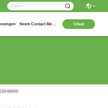
ossingen
Neem Contact Met Ons Op
Citaat
 CZ0-600/20