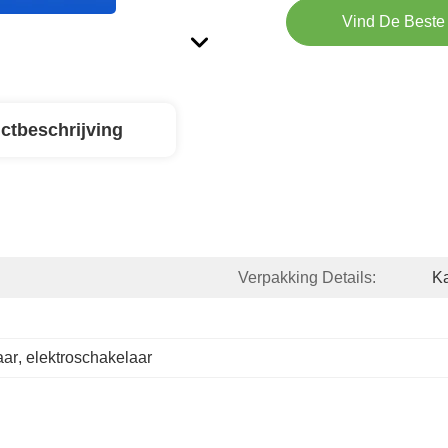
Vind De Beste 
ctbeschrijving
Verpakking Details:
K
aar
, 
elektroschakelaar