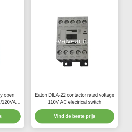
ly open,
Eaton DILA-22 contactor rated voltage
HZ/120VAC
110V AC electrical switch
s
Vind de beste prijs