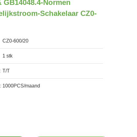
& GB14048.4-Normen
lijkstroom-Schakelaar CZ0-
CZ0-600/20
1 stk
:
T/T
:
1000PCS/maand