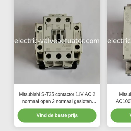
Mitsubishi S-T25 contactor 11V AC 2
Mitsu
normaal open 2 normaal gesloten
AC100V
2A2B type
norm
Vind de beste prijs