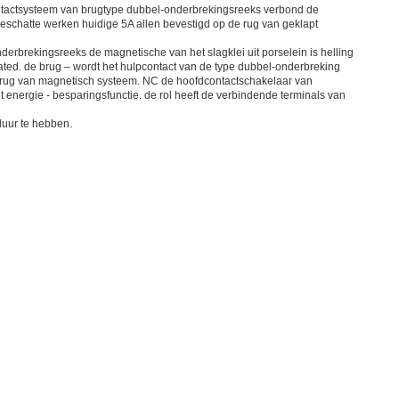
contactsysteem van brugtype dubbel-onderbrekingsreeks verbond de
eschatte werken huidige 5A allen bevestigd op de rug van geklapt
derbrekingsreeks de magnetische van het slagklei uit porselein is helling
ated. de brug – wordt het hulpcontact van de type dubbel-onderbreking
e rug van magnetisch systeem. NC de hoofdcontactschakelaar van
 energie - besparingsfunctie. de rol heeft de verbindende terminals van
.
sduur te hebben