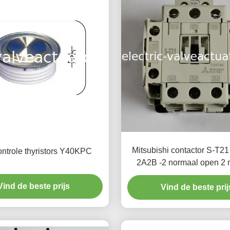
Mitsubishi contactor S-T
ntrole thyristors Y40KPC
2A2B -2 normaal open 2 
gesloten contacte
Vind de beste prijs
Vind de beste prij