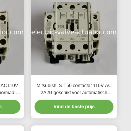
21 AC110V
Mitsubishi S-T50 contactor 110V AC
normaal
2A2B geschikt voor automatisch
n
besturingssysteem
s
Vind de beste prijs