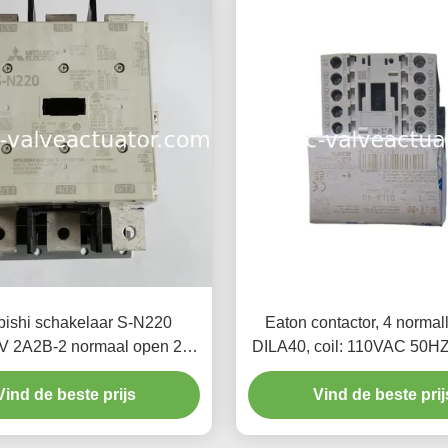
bishi schakelaar S-N220
Eaton contactor, 4 normal
 2A2B-2 normaal open 2
DILA40, coil: 110VAC 50
aal gesloten contacten
60HZ
Vind de beste prijs
Vind de beste prij