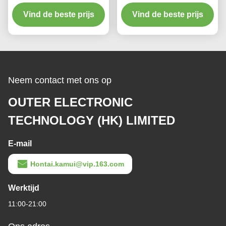
Hoogwaardig
Vind de beste prijs
Vind de beste prijs
ontstekingssysteem
Industrieel
ontstekingssysteem
Neem contact met ons op
OUTER ELECTRONIC
TECHNOLOGY (HK) LIMITED
E-mail
Hontai.kamui@vip.163.com
Werktijd
11:00-21:00