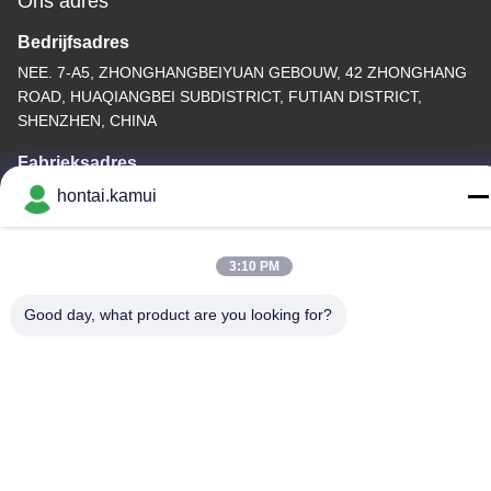
Ons adres
Bedrijfsadres
NEE. 7-A5, ZHONGHANGBEIYUAN GEBOUW, 42 ZHONGHANG
ROAD, HUAQIANGBEI SUBDISTRICT, FUTIAN DISTRICT,
SHENZHEN, CHINA
Fabrieksadres
hontai.kamui
Telefoon
86-755-82861683
3:10 PM
Good day, what product are you looking for?
China Goede kwaliteit Elektrische Valve Actuator Leverancier.
Copyright © -2026 OUTER ELECTRONIC TECHNOLOGY (HK)
LIMITED . Alle Rechten Gereserveerd.
Privacybeleid
|
Sitemap