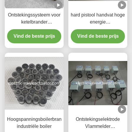
Ontstekingssysteem voor
hard pistool handvat hoge
ketelbrander
energie
Vlamdetector Systeem
ontstekingspistool ketel
Vind de beste prijs
Elektrisch
Vind de beste prijs
brandstaaf ketel
Ontstekingsapparaat
ontstekingssysteem
Hoogspanningsboilerbrander
Ontstekingselektrode
industriële boiler
Vlammelder