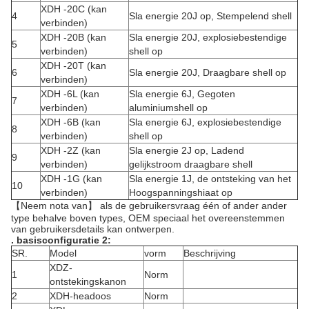
XDH -20C (kan
4
Sla energie 20J op, Stempelend shell
verbinden)
XDH -20B (kan
Sla energie 20J, explosiebestendige
5
verbinden)
shell op
XDH -20T (kan
6
Sla energie 20J, Draagbare shell op
verbinden)
XDH -6L (kan
Sla energie 6J, Gegoten
7
verbinden)
aluminiumshell op
XDH -6B (kan
Sla energie 6J, explosiebestendige
8
verbinden)
shell op
XDH -2Z (kan
Sla energie 2J op, Ladend
9
verbinden)
gelijkstroom draagbare shell
XDH -1G (kan
Sla energie 1J, de ontsteking van het
10
verbinden)
Hoogspanningshiaat op
【Neem nota van】 als de gebruikersvraag één of ander ander
type behalve boven types, OEM speciaal het overeenstemmen
van gebruikersdetails kan ontwerpen.
. basisconfiguratie 2:
SR.
Model
vorm
Beschrijving
XDZ-
1
Norm
ontstekingskanon
2
XDH-headoos
Norm