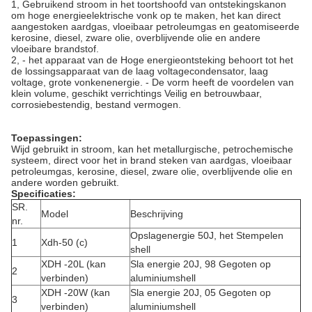
1, Gebruikend stroom in het toortshoofd van ontstekingskanon
om hoge energieelektrische vonk op te maken, het kan direct
aangestoken aardgas, vloeibaar petroleumgas en geatomiseerde
kerosine, diesel, zware olie, overblijvende olie en andere
vloeibare brandstof.
2, - het apparaat van de Hoge energieontsteking behoort tot het
de lossingsapparaat van de laag voltagecondensator, laag
voltage, grote vonkenenergie. - De vorm heeft de voordelen van
klein volume, geschikt verrichtings Veilig en betrouwbaar,
corrosiebestendig, bestand vermogen.
Toepassingen:
Wijd gebruikt in stroom, kan het metallurgische, petrochemische
systeem, direct voor het in brand steken van aardgas, vloeibaar
petroleumgas, kerosine, diesel, zware olie, overblijvende olie en
andere worden gebruikt.
Specificaties:
SR.
Model
Beschrijving
nr.
Opslagenergie 50J, het Stempelen
1
Xdh-50 (c)
shell
XDH -20L (kan
Sla energie 20J, 98 Gegoten op
2
verbinden)
aluminiumshell
XDH -20W (kan
Sla energie 20J, 05 Gegoten op
3
verbinden)
aluminiumshell