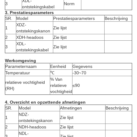
XDL-
3
Norm
ontstekingskabel
3. Prestatiesparameters
SR.
Model
Prestatiesparameters
Beschrijving
XDZ-
1
Zie lijst
ontstekingskanon
2
XDH-headoos
Zie lijst
XDL-
3
Zie lijst
ontstekingskabel
Werkomgeving
Parameternaam
Eenheid
Gegevens
Temperatuur
℃
-30~70
% Van
relatieve vochtigheid
relatieve
≤90
(RH)
vochtigheid
4. Overzicht en opzettende afmetingen
SR.
Model
Afmetingen
Beschrijving
NDZ-
1
Zie lijst
ontstekingskanon
2
NDH-headoos
Zie lijst
NDL-
3
Zie lijst