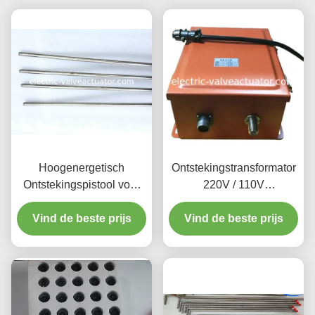
Hoogenergetisch
Ontstekingstransformator
Ontstekingspistool voor
220V / 110V
Gas/Olieketel
Explosieveilige
Vind de beste prijs
Hoogwaardig
Ontstekingssysteem
Vind de beste prijs
Ketelontstekingssysteem
Stoomketel Brander
voor Industriële Brander
Ontsteking