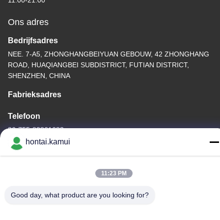
11:00-21:00
Ons adres
Bedrijfsadres
NEE. 7-A5, ZHONGHANGBEIYUAN GEBOUW, 42 ZHONGHANG
ROAD, HUAQIANGBEI SUBDISTRICT, FUTIAN DISTRICT,
SHENZHEN, CHINA
Fabrieksadres
Telefoon
86-755-82861683
hontai.kamui
11:23 PM
China Goede kwaliteit Elektrische Valve Actuator Leverancier.
Good day, what product are you looking for?
Copyright © -2026 OUTER ELECTRONIC TECHNOLOGY (HK)
LIMITED . Alle Rechten Gereserveerd.