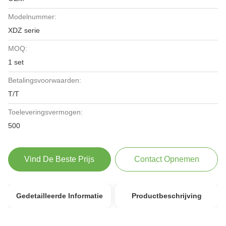
Modelnummer:
XDZ serie
MOQ:
1 set
Betalingsvoorwaarden:
T/T
Toeleveringsvermogen:
500
Vind De Beste Prijs
Contact Opnemen
Gedetailleerde Informatie
Productbeschrijving