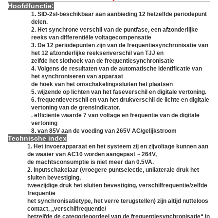
Hoofdfunctie:
1. SID-2sl-beschikbaar aan aanbieding 12 hetzelfde periodepunt
delen.
2. Het synchrone verschil van de puntfase, een afzonderlijke
reeks van differentiële voltagecompensatie
3. De 12 periodepunten zijn van de frequentiesynchronisatie van
het 12 afzonderlijke reeksenverschil van TJJ en
zelfde het slothoek van de frequentiesynchronisatie
4. Volgens de resultaten van de automatische identificatie van
het synchroniseren van apparaat
de hoek van het omschakelingssluiten het plaatsen
5. wijzende op lichten van het faseverschil en digitale vertoning.
6. frequentieverschil en van het drukverschil de lichte en digitale
vertoning van de grensindicator.
. efficiënte waarde 7 van voltage en frequentie van de digitale
vertoning
8. van 85V aan de voeding van 265V AC/gelijkstroom
Technische index
1. Het invoerapparaat en het systeem zij en zijvoltage kunnen aan
de waaier van AC10 worden aangepast ~ 264V,
de machtsconsumptie is niet meer dan 0.5VA.
2. Inputschakelaar (vroegere puntselectie, unilaterale druk het
sluiten bevestiging,
tweezijdige druk het sluiten bevestiging, verschilfrequentie/zelfde
frequentie
het synchronisatietype, het verre terugstellen) zijn altijd nutteloos
contact, „verschilfrequentie/
hetzelfde de categorieoordeel van de frequentiesynchronisatie“ in