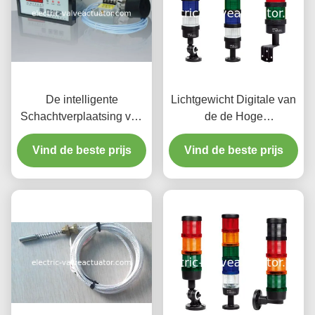
De intelligente
Lichtgewicht Digitale van
Schachtverplaatsing van
de de Hoge
de de Monitorschacht van
Machtswaarschuwing van
het Controleapparaat
Vind de beste prijs
de Snelheidsindicator de
Vind de beste prijs
Asverplaatsing van
Zoemerslamp
Hydraulische Generator
Operat