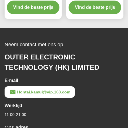
thermo bestand PT100
Zoemerwaarschuwing
Vind de beste prijs
Pt50 temperatuur
van Cpmpact van de
Vind de beste prijs
Snelheidsindicator Rode
Neem contact met ons op
OUTER ELECTRONIC
TECHNOLOGY (HK) LIMITED
E-mail
Hontai.kamui@vip.163.com
Werktijd
11:00-21:00
Ons adres