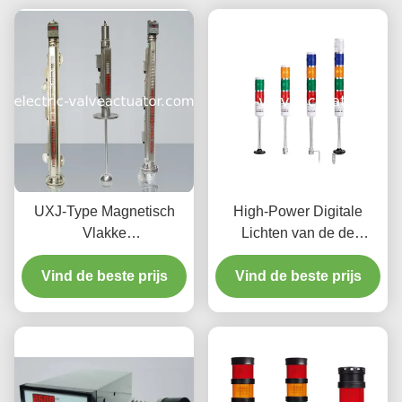
UXJ-Type Magnetisch
High-Power Digitale
Vlakke
Lichten van de de
Maat/Controlemechanisme,
Torenwaarschuwing van
Vind de beste prijs
Magnetische het
de Snelheidsindicator
Vind de beste prijs
Niveauzender van UXJC
Efficiënte