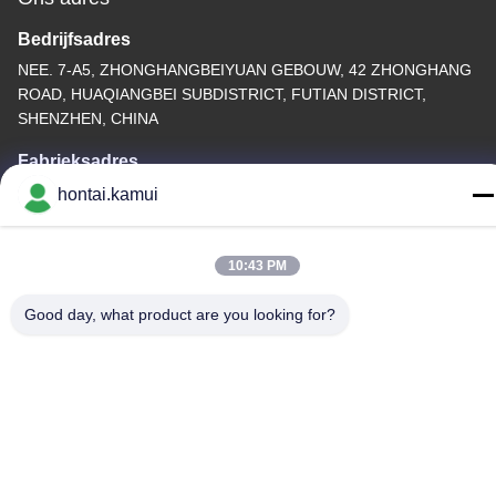
Bedrijfsadres
NEE. 7-A5, ZHONGHANGBEIYUAN GEBOUW, 42 ZHONGHANG
ROAD, HUAQIANGBEI SUBDISTRICT, FUTIAN DISTRICT,
SHENZHEN, CHINA
Fabrieksadres
hontai.kamui
Telefoon
86-755-82861683
10:43 PM
Good day, what product are you looking for?
China Goede kwaliteit Elektrische Valve Actuator Leverancier.
Copyright © -2026 OUTER ELECTRONIC TECHNOLOGY (HK)
LIMITED . Alle Rechten Gereserveerd.
Privacybeleid
|
Sitemap