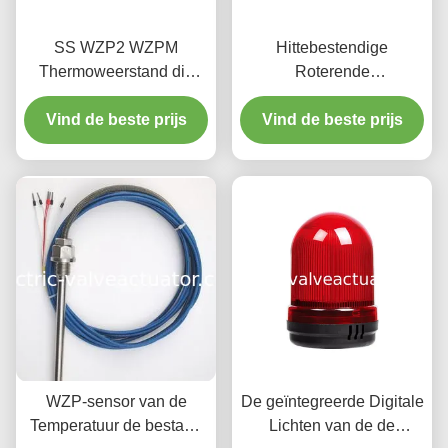
SS WZP2 WZPM
Hittebestendige
Thermoweerstand die
Roterende
temperatuur van
Waarschuwingslichten,
Vind de beste prijs
generator dragend
Vind de beste prijs
IP54 Digitale
stootkussen PT100
Snelheidsindicator
meten PT1000
WZP-sensor van de
De geïntegreerde Digitale
Temperatuur de bestand
Lichten van de de