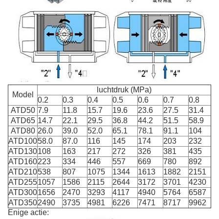
luchtdruk (MPa)
Model
0.2
0.3
0.4
0.5
0.6
0.7
0.8
ATD50
7.9
11.8
15.7
19.6
23.6
27.5
31.4
ATD65
14.7
22.1
29.5
36.8
44.2
51.5
58.9
ATD80
26.0
39.0
52.0
65.1
78.1
91.1
104
ATD100
58.0
87.0
116
145
174
203
232
ATD130
108
163
217
272
326
381
435
ATD160
223
334
446
557
669
780
892
ATD210
538
807
1075
1344
1613
1882
2151
ATD255
1057
1586
2115
2644
3172
3701
4230
ATD300
1656
2470
3293
4117
4940
5764
6587
ATD350
2490
3735
4981
6226
7471
8717
9962
Enige actie: