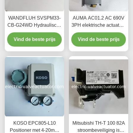
WANDFLUH SVSPM33-
AUMA AC01.2 AC 690V
CB-G24WD Hydraulische
3PH elektrische actuator -
Solenoïde Ventielkern –
hoog efficiënt driefasig
Duurzaam Origineel
Vind de beste prijs
Vind de beste prijs
elektrisch
Vervangingsonderdeel
aandrijfsysteem,
beschermingsniveau
IP68
KOSO EPC805-L10
Mitsubishi TH-T 100 82A
Positioner met 4-20mA-
stroombeveiliging is