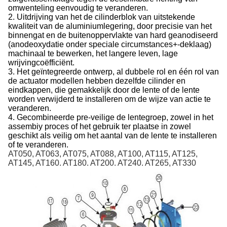
omwenteling eenvoudig te veranderen.
2. Uitdrijving van het de cilinderblok van uitstekende
kwaliteit van de aluminiumlegering, door precisie van het
binnengat en de buitenoppervlakte van hard geanodiseerd
(anodeoxydatie onder speciale circumstances+-deklaag)
machinaal te bewerken, het langere leven, lage
wrijvingcoëfficiënt.
3. Het geïntegreerde ontwerp, al dubbele rol en één rol van
de actuator modellen hebben dezelfde cilinder en
eindkappen, die gemakkelijk door de lente of de lente
worden verwijderd te installeren om de wijze van actie te
veranderen.
4. Gecombineerde pre-veilige de lentegroep, zowel in het
assembiy proces of het gebruik ter plaatse in zowel
geschikt als veilig om het aantal van de lente te installeren
of te veranderen.
AT050, AT063, AT075, AT088, AT100, AT115, AT125,
AT145, AT160. AT180. AT200. AT240. AT265, AT330