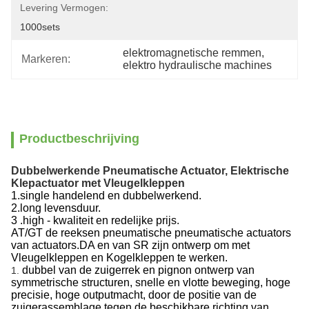
Levering Vermogen:
1000sets
elektromagnetische remmen
, 
Markeren:
elektro hydraulische machines
Productbeschrijving
Dubbelwerkende Pneumatische Actuator, Elektrische
Klepactuator met Vleugelkleppen
1.single handelend en dubbelwerkend.
2.long levensduur.
3 .high - kwaliteit en redelijke prijs.
AT/GT de reeksen pneumatische pneumatische actuators
van actuators.DA en van SR zijn ontwerp om met
Vleugelkleppen en Kogelkleppen te werken.
dubbel van de zuigerrek en pignon ontwerp van
1.
symmetrische structuren, snelle en vlotte beweging, hoge
precisie, hoge outputmacht, door de positie van de
zuigerassemblage tegen de beschikbare richting van