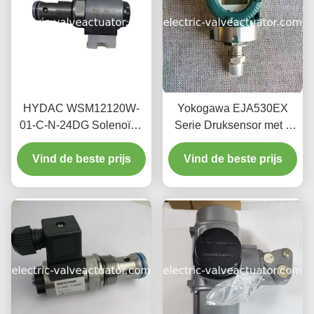
HYDAC WSM12120W-
Yokogawa EJA530EX
01-C-N-24DG Solenoïde
Serie Druksensor met 4
richtingsklep met 350 bar
MPa Maximale Werkdruk,
Vind de beste prijs
werkdruk 24 V
4~20mA Uitgangssignaal
Vind de beste prijs
gelijkstroomtoevoer en 20
en 10,5~30 VDC Voeding
L/min maximale
doorstroming