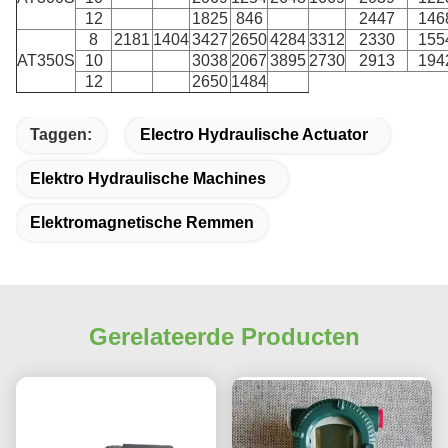
12
1825
846
2447
146
8
2181
1404
3427
2650
4284
3312
2330
155
AT350S
10
3038
2067
3895
2730
2913
194
12
2650
1484
Taggen:
Electro Hydraulische Actuator
Elektro Hydraulische Machines
Elektromagnetische Remmen
Gerelateerde Producten