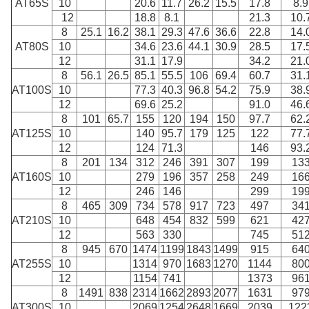
AT65S
10
20.6
11.7
26.2
15.5
17.8
8.9
12
18.8
8.1
21.3
10.
8
25.1
16.2
38.1
29.3
47.6
36.6
22.8
14.
AT80S
10
34.6
23.6
44.1
30.9
28.5
17.
12
31.1
17.9
34.2
21.
8
56.1
26.5
85.1
55.5
106
69.4
60.7
31.
AT100S
10
77.3
40.3
96.8
54.2
75.9
38.
12
69.6
25.2
91.0
46.
8
101
65.7
155
120
194
150
97.7
62.
AT125S
10
140
95.7
179
125
122
77.
12
124
71.3
146
93.
8
201
134
312
246
391
307
199
13
AT160S
10
279
196
357
258
249
16
12
246
146
299
19
8
465
309
734
578
917
723
497
34
AT210S
10
648
454
832
599
621
42
12
563
330
745
51
8
945
670
1474
1199
1843
1499
915
64
AT255S
10
1314
970
1683
1270
1144
80
12
1154
741
1373
96
8
1491
838
2314
1662
2893
2077
1631
97
AT300S
10
2069
1254
2648
1669
2039
122