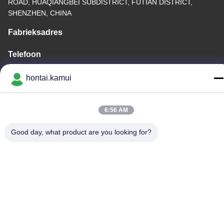
ROAD, HUAQIANGBEI SUBDISTRICT, FUTIAN DISTRICT,
SHENZHEN, CHINA
Fabrieksadres
Telefoon
86-755-82861683
hontai.kamui
6:56 AM
China Goede kwaliteit Elektrische Valve Actuator Leverancier.
Good day, what product are you looking for?
Copyright © -2026 OUTER ELECTRONIC TECHNOLOGY (HK)
LIMITED . Alle Rechten Gereserveerd.
Privacybeleid
|
Sitemap