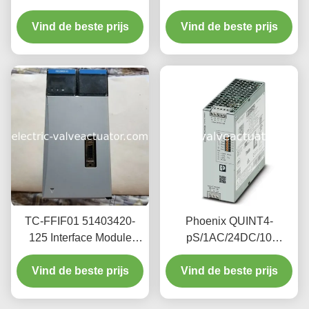
invoer voor
geschikt voor elektriciteit
Vind de beste prijs
drukregelsystemen
met hoge stroomsterkte.
Vind de beste prijs
TC-FFIF01 51403420-
Phoenix QUINT4-
125 Interface Module
pS/1AC/24DC/10
Fieldbus 45 AMP / 3.3
2904601 single-phase
VDC 1.1 AMP / 5.1 VDC
Vind de beste prijs
power module, 24V DC
Vind de beste prijs
stable output, 10W