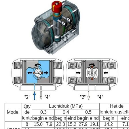
Luchtdruk (MPa)
Het de
Qty
lenteterugstel
Model
de
0.3
0.4
0.5
lente
begin
eind
begin
eind
begin
eind
begin
ein
8
15.0
7.9
22.3
15.2
27.9
19.1
14.2
7.1