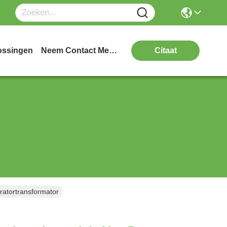
ossingen
Neem Contact Met Ons Op
Citaat
ratortransformator