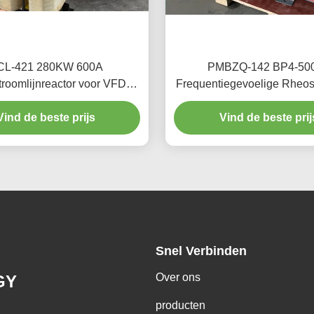
CL-421 280KW 600A
PMBZQ-142 BP4-50
troomlijnreactor voor VFD-
Frequentiegevoelige Rheos
vormer-invoer-uitvoer
Startweerstand
Vind de beste prijs
Vind de beste prij
Snel Verbinden
Over ons
GY
producten