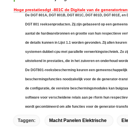
Hoge prestatiesdgt -801C de Digitale van de generatort
De DGT 801A, DGT 801B, DGT 801C, DGT 801D, DGT 801E, en 
DGT 801 reeksenproducten. Zij zijn gebaseerd op een gemeens
aantal de hardwarebronnen en grootte van hun respectieve ver
de details kunnen in Lijst 1.1 worden gevonden. Zij allen keur
systemen dubbel-cpu met parallelle verwerkingstechniek. Zo zijn
uitstekend in prestaties, die in het zuiveren en onderhoud worde
De DGT801-reeksbescherming keuren een gemeenschappelijk so
beschermingsfuncties noodzakelijk voor de de generator-tran
de configuratie, de vereiste beschermingsmodules kan buigzaa
software voor verscheidene relais aan pe rform hun respectiev
wordt gecombineerd om alle functies voor de generator-transfo
Taggen:
Macht Panelen Elektrische
El