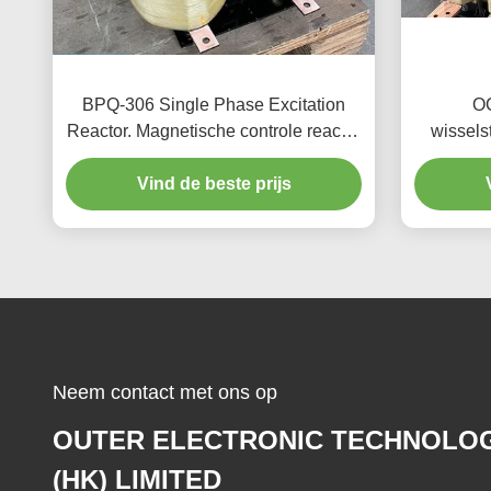
BPQ-306 Single Phase Excitation
O
Reactor. Magnetische controle reactor
wissels
voor energiesystemen.
om
Vind de beste prijs
Neem contact met ons op
OUTER ELECTRONIC TECHNOLO
(HK) LIMITED