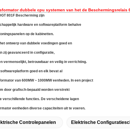
ransformator dubbele cpu systemen van het de Beschermingsrela
DGT 801F Bescherming zijn
chappelijk hardware en softwareplatform behalve
toningspanelen op de kabinetten.
en het ontwerp van dubbele voedingen goed en
 zij geavanceerd in configuratie,
n vermenselijkt, betrouwbaar en veilig in verrichting.
ftwareplatform goed en elk bevat al
sformator van 600MW ~ 1000MW eenheden. In een project
m door grafisch-bepaald worden verstrekt
e verschillende functies. De verscheidene lagen
rmator eenheden diverse capaciteiten uit te voeren.
ektrische Controlepanelen
Elektrische Configuraties