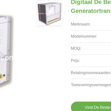
Digitaal De B
Generatortran
Merknaam:
Modelnummer:
MOQ:
Prijs:
Betalingsvoorwaarden
Toeleveringsvermogen
Vind De Beste 