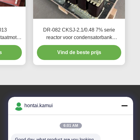
013
DR-082 CKSJ-2.1/0.48 7% serie
taatmotor
reactor voor condensatorbank
krachtfactorcorrectie
s
Vind de beste prijs
hontai.kamui
Ons adres
Bedrijfsadres
6:01 AM
NEE. 7-A5, ZHONGHANGBEIYUAN GEBOUW, 42
ZHONGHANG ROAD, HUAQIANGBEI SUBDISTRICT,
Good day, what product are you looking 