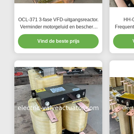
OCL-371 3-fase VFD-uitgangsreactor.
HH-0
Verminder motorgeluid en bescherm
Frequent
omvormer tegen harmonieën.
Vind de beste prijs
380V/660V.