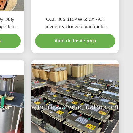
y Duty
OCL-365 315KW 650A AC-
perfolie
invoerreactor voor variabele
onischen
frequentiedruk (VFD)
s
Vind de beste prijs