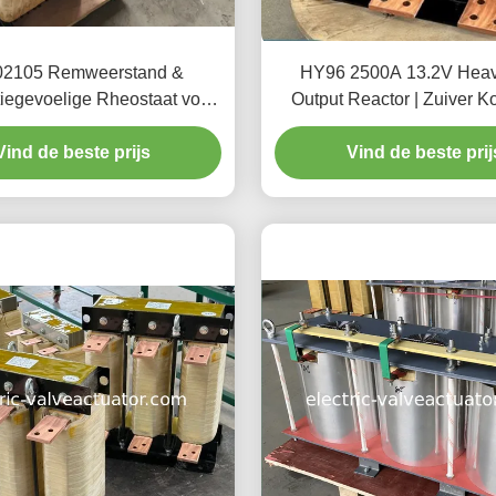
2105 Remweerstand &
HY96 2500A 13.2V Heav
iegevoelige Rheostaat voor
Output Reactor | Zuiver Ko
VFD Omvormers
Wikkeling voor VFD Harm
Vind de beste prijs
Vind de beste prij
Filtering