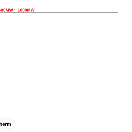
is 600MW ~ 1000MW
cherm