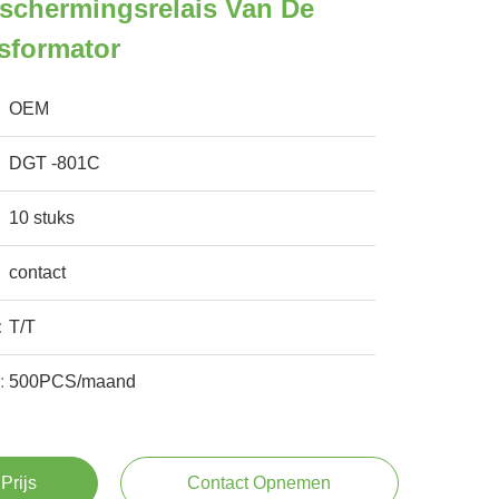
eschermingsrelais Van De
sformator
OEM
DGT -801C
10 stuks
contact
:
T/T
:
500PCS/maand
Prijs
Contact Opnemen