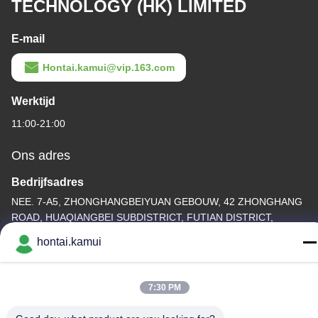
TECHNOLOGY (HK) LIMITED
E-mail
Hontai.kamui@vip.163.com
Werktijd
11:00-21:00
Ons adres
Bedrijfsadres
NEE. 7-A5, ZHONGHANGBEIYUAN GEBOUW, 42 ZHONGHANG
ROAD, HUAQIANGBEI SUBDISTRICT, FUTIAN DISTRICT,
SHENZHEN, CHINA
hontai.kamui
Fabrieksadres
7:30 PM
Telefoon
86-755-82861683