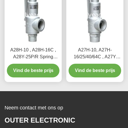
A28H-10 , A28H-16C ,
A27H-10, A27H-
A28Y-25P/R Spring
16/25/40/64C , A27Y
loaded full lift safety valve
Spring loaded low lift
witha lever（A28H）
Vind de beste prijs
Vind de beste prijs
safety valve for
equipment and piping
Neem contact met ons op
OUTER ELECTRONIC