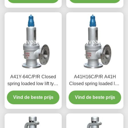
lage met een hefboom
for steam , air
A41Y-64C/P/R Closed
A41H16C/P/R A41H
spring loaded low lift type
Closed spring loaded low
safety valve（A41Y）
lift type safety valve,
Vind de beste prijs
suitable for working
suitable for equipment
Vind de beste prijs
temperature 300degree
and pipeline
C.