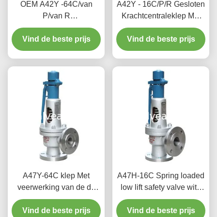
OEM A42Y -64C/van
A42Y - 16C/P/R Gesloten
P/van R
Krachtcentraleklep Met
Krachtcentraleklep het
veerwerking/de Volledige
Werk Temperatuur 300℃
Vind de beste prijs
Vind de beste prijs
Klep van de
Lifttypebeveiliging
A47Y-64C klep Met
A47H-16C Spring loaded
veerwerking van de de
low lift safety valve with
liftveiligheid van de
alever（A47H）suitable
Krachtcentraleklep de
Vind de beste prijs
for equipment and piping
Vind de beste prijs