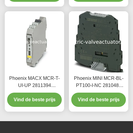
Phoenix MACX MCR-T-
Phoenix MINI MCR-BL-
UI-UP 2811394
PT100-I-NC 2810489
temperatuurmeting
PT100
module heeft een hoge
Vind de beste prijs
Vind de beste prijs
Temperatuursensor
nauwkeurigheid
Transmitter