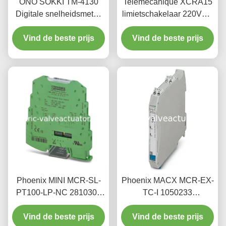
ONO SOKKI TM-4130
Telemecanique XCRA15
Digitale snelheidsmeter,
limietschakelaar 220VAC
geschikt voor
3A - industriële
Vind de beste prijs
verschillende
verplaatsingsbeperker
Vind de beste prijs
snelheidsmeting
Phoenix MINI MCR-SL-
Phoenix MACX MCR-EX-
PT100-LP-NC 2810308
TC-I 1050233
Precisie temperatuur
Explosiebestendige
Vind de beste prijs
sensor zender
temperatuurmetingszender
Vind de beste prijs