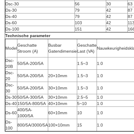
Dsc-30
56
30
63
Ds-30
79
42
87
Ds-40
79
42
87
Ds-60
103
42
11
Ds-100
151
42
16
Technische parameter
Geschatte
Busbar
Geschatte
Model
Nauwkeurigheidskl
Stroom (A)
Gatendimensie
Last (VA)
Dsc-
50/5A-200/5A
1.5~3
1.0
20B
Dsc-
50/5A-200/5A
20×10mm
1.5~3
1.0
20
Dsc-
50/5A-200/5A
30×10mm
1.5~3
1.0
30
Ds-30
50/5A-300/5A
30×10mm
2.5~5
1.0
Ds-40
150/5A-800/5A
40×10mm
5~10
1.0
400/5A-
Ds-60
60×10mm
10
1.0
1000/5A
Ds-
800/5A/3000/5A
100×10mm
15
1.0
100