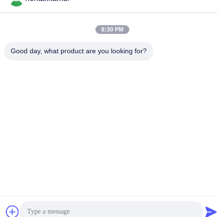
Fabrieksadres
Telefoon
8:30 PM
86-755-82861683
Good day, what product are you looking for?
China Goede kwaliteit Elektrische Valve Actuator Leverancier.
Copyright © -2026 OUTER ELECTRONIC TECHNOLOGY (HK)
LIMITED . Alle Rechten Gereserveerd.
Privacybeleid
|
Sitemap