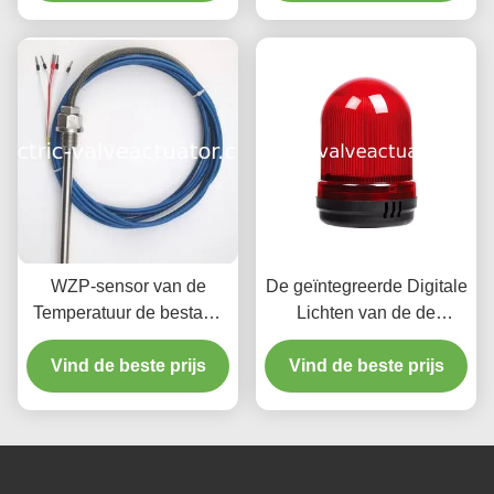
stootkussen PT100
Snelheidsindicator
meten PT1000
WZP-sensor van de
De geïntegreerde Digitale
Temperatuur de bestand
Lichten van de de
thermo bestand PT100
Zoemerwaarschuwing
Vind de beste prijs
Pt50 temperatuur
van Cpmpact van de
Vind de beste prijs
Snelheidsindicator Rode