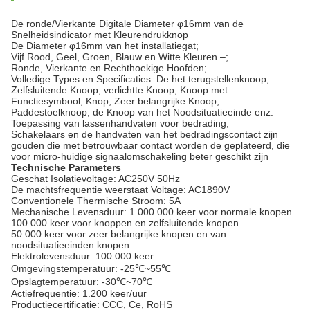
De ronde/Vierkante Digitale Diameter φ16mm van de
Snelheidsindicator met Kleurendrukknop
De Diameter φ16mm van het installatiegat;
Vijf Rood, Geel, Groen, Blauw en Witte Kleuren –;
Ronde, Vierkante en Rechthoekige Hoofden;
Volledige Types en Specificaties: De het terugstellenknoop,
Zelfsluitende Knoop, verlichtte Knoop, Knoop met
Functiesymbool, Knop, Zeer belangrijke Knoop,
Paddestoelknoop, de Knoop van het Noodsituatieeinde enz.
Toepassing van lassenhandvaten voor bedrading;
Schakelaars en de handvaten van het bedradingscontact zijn
gouden die met betrouwbaar contact worden de geplateerd, die
voor micro-huidige signaalomschakeling beter geschikt zijn
Technische Parameters
Geschat Isolatievoltage: AC250V 50Hz
De machtsfrequentie weerstaat Voltage: AC1890V
Conventionele Thermische Stroom: 5A
Mechanische Levensduur: 1.000.000 keer voor normale knopen
100.000 keer voor knoppen en zelfsluitende knopen
50.000 keer voor zeer belangrijke knopen en van
noodsituatieeinden knopen
Elektrolevensduur: 100.000 keer
Omgevingstemperatuur: -25℃~55℃
Opslagtemperatuur: -30℃~70℃
Actiefrequentie: 1.200 keer/uur
Productiecertificatie: CCC, Ce, RoHS