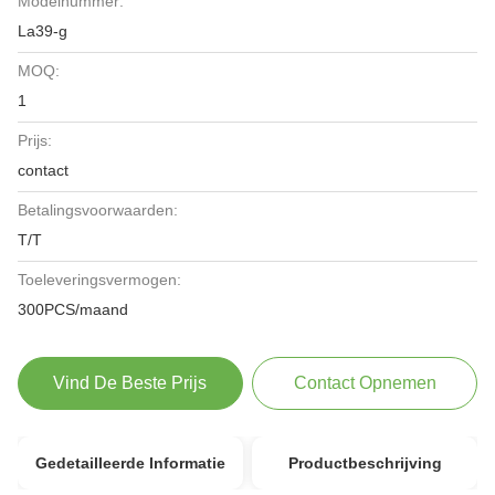
Modelnummer:
La39-g
MOQ:
1
Prijs:
contact
Betalingsvoorwaarden:
T/T
Toeleveringsvermogen:
300PCS/maand
Vind De Beste Prijs
Contact Opnemen
Gedetailleerde Informatie
Productbeschrijving