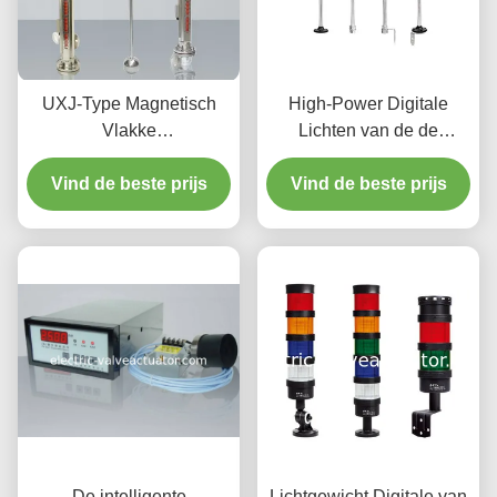
UXJ-Type Magnetisch
High-Power Digitale
Vlakke
Lichten van de de
Maat/Controlemechanisme,
Torenwaarschuwing van
Vind de beste prijs
Magnetische het
de Snelheidsindicator
Vind de beste prijs
Niveauzender van UXJC
Efficiënte
De intelligente
Lichtgewicht Digitale van