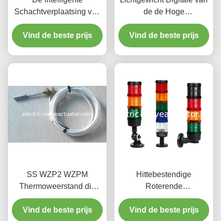
Schachtverplaatsing van
de de Hoge
de de Monitorschacht van
Machtswaarschuwing van
het Controleapparaat
Vind de beste prijs
de Snelheidsindicator de
Vind de beste prijs
Asverplaatsing van
Zoemerslamp
Hydraulische Generator
Operat
SS WZP2 WZPM
Hittebestendige
Thermoweerstand die
Roterende
temperatuur van
Waarschuwingslichten,
Vind de beste prijs
generator dragend
Vind de beste prijs
IP54 Digitale