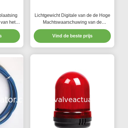
plaatsing
Lichtgewicht Digitale van de de Hoge
 van het
Machtswaarschuwing van de
tsing van
Snelheidsindicator de Zoemerslamp
Operat
s
Vind de beste prijs