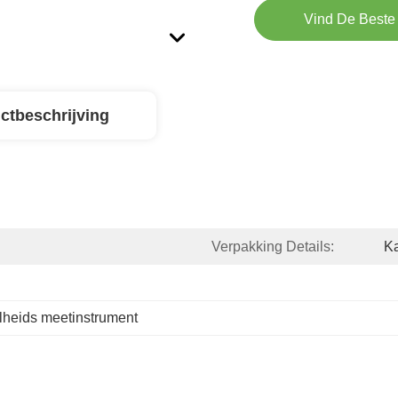
Vind De Beste 
ctbeschrijving
Verpakking Details:
K
lheids meetinstrument