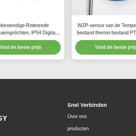
tebestendige Roterende
WZP-sensor van de Temper
wingslichten, IP54 Digitale
bestand thermo bestand P
Snelheidsindicator
temperatuur
Vind de beste prijs
Vind de beste prij
Snel Verbinden
Over ons
GY
producten