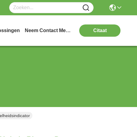
ossingen
Neem Contact Met Ons Op
Citaat
lheidsindicator