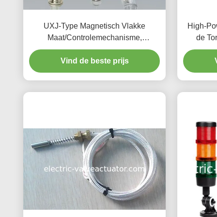
UXJ-Type Magnetisch Vlakke
High-Pow
Maat/Controlemechanisme,
de To
Magnetische het Niveauzender van
Snelh
Vind de beste prijs
UXJC