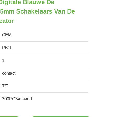
Digitale Blauwe De
5mm Schakelaars Van De
cator
OEM
PB1L
1
contact
:
T/T
:
300PCS/maand