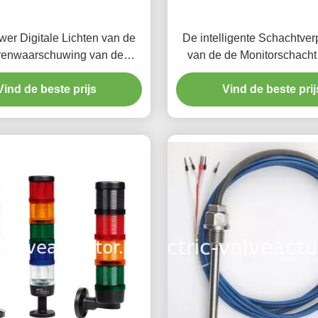
er Digitale Lichten van de
De intelligente Schachtver
renwaarschuwing van de
van de de Monitorschacht
eidsindicator Efficiënte
Controleapparaat Asverplaa
Vind de beste prijs
Hydraulische Generator 
Vind de beste prij