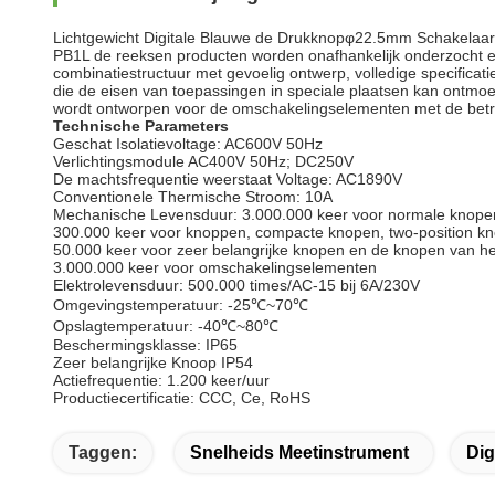
Lichtgewicht Digitale Blauwe de Drukknopφ22.5mm Schakelaars
PB1L de reeksen producten worden onafhankelijk onderzocht en 
combinatiestructuur met gevoelig ontwerp, volledige specifica
die de eisen van toepassingen in speciale plaatsen kan ontmoe
wordt ontworpen voor de omschakelingselementen met de betr
Technische Parameters
Geschat Isolatievoltage: AC600V 50Hz
Verlichtingsmodule AC400V 50Hz; DC250V
De machtsfrequentie weerstaat Voltage: AC1890V
Conventionele Thermische Stroom: 10A
Mechanische Levensduur: 3.000.000 keer voor normale knopen
300.000 keer voor knoppen, compacte knopen, two-position kn
50.000 keer voor zeer belangrijke knopen en de knopen van he
3.000.000 keer voor omschakelingselementen
Elektrolevensduur: 500.000 times/AC-15 bij 6A/230V
Omgevingstemperatuur: -25℃~70℃
Opslagtemperatuur: -40℃~80℃
Beschermingsklasse: IP65
Zeer belangrijke Knoop IP54
Actiefrequentie: 1.200 keer/uur
Productiecertificatie: CCC, Ce, RoHS
Taggen:
Snelheids Meetinstrument
Dig