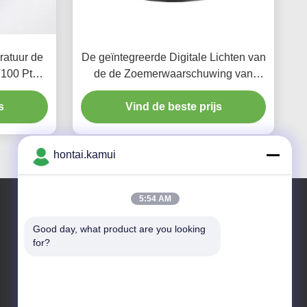
atuur de
De geïntegreerde Digitale Lichten van
T100 Pt50
de de Zoemerwaarschuwing van
Cpmpact van de Snelheidsindicator
s
Vind de beste prijs
Rode
hontai.kamui
5:54 AM
Good day, what product are you looking 
Ons adres
for?
Bedrijfsadres
NEE. 7-A5, ZHONGHANGBEIYUAN GEBOUW, 42
ZHONGHANG ROAD, HUAQIANGBEI SUBDISTRICT,