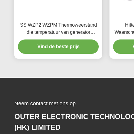
SS WZP2 WZPM Thermoweerstand
Hit
die temperatuur van generator
Waarschu
dragend stootkussen PT100 meten
Vind de beste prijs
PT1000
Neem contact met ons op
OUTER ELECTRONIC TECHNOLO
(HK) LIMITED