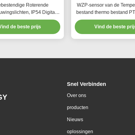
tebestendige Roterende
WZP-sensor van de Temper
wingslichten, IP54 Digitale
bestand thermo bestand P
Snelheidsindicator
temperatuur
Vind de beste prijs
Vind de beste prij
Snel Verbinden
Over ons
GY
producten
Nieuws
oplossingen