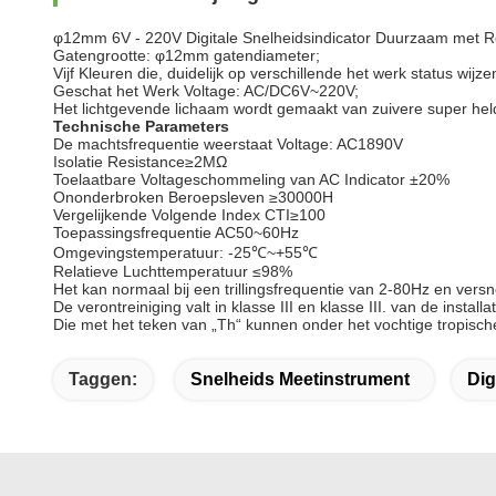
φ12mm 6V - 220V Digitale Snelheidsindicator Duurzaam met Ro
Gatengrootte: φ12mm gatendiameter;
Vijf Kleuren die, duidelijk op verschillende het werk status wijze
Geschat het Werk Voltage: AC/DC6V~220V;
Het lichtgevende lichaam wordt gemaakt van zuivere super hel
Technische Parameters
De machtsfrequentie weerstaat Voltage: AC1890V
Isolatie Resistance≥2MΩ
Toelaatbare Voltageschommeling van AC Indicator ±20%
Ononderbroken Beroepsleven ≥30000H
Vergelijkende Volgende Index CTI≥100
Toepassingsfrequentie AC50~60Hz
Omgevingstemperatuur: -25℃~+55℃
Relatieve Luchttemperatuur ≤98%
Het kan normaal bij een trillingsfrequentie van 2-80Hz en vers
De verontreiniging valt in klasse III en klasse III. van de installa
Die met het teken van „Th“ kunnen onder het vochtige tropisch
Taggen:
Snelheids Meetinstrument
Dig