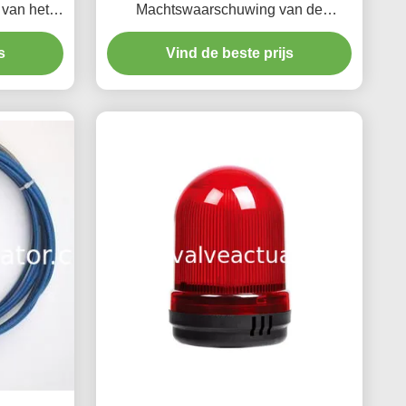
 van het
Machtswaarschuwing van de
tsing van
Snelheidsindicator de Zoemerslamp
Operat
s
Vind de beste prijs