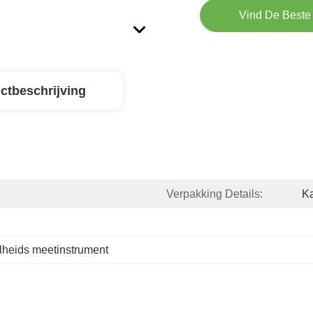
Vind De Beste 
ctbeschrijving
Verpakking Details:
K
lheids meetinstrument