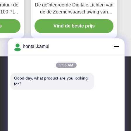
atuur de
De geïntegreerde Digitale Lichten van
T100 Pt50
de de Zoemerwaarschuwing van
Cpmpact van de Snelheidsindicator
s
Vind de beste prijs
Rode
hontai.kamui
5:06 AM
Good day, what product are you looking 
Ons adres
for?
Bedrijfsadres
NEE. 7-A5, ZHONGHANGBEIYUAN GEBOUW, 42
ZHONGHANG ROAD, HUAQIANGBEI SUBDISTRICT,
FUTIAN DISTRICT, SHENZHEN, CHINA
Fabrieksadres