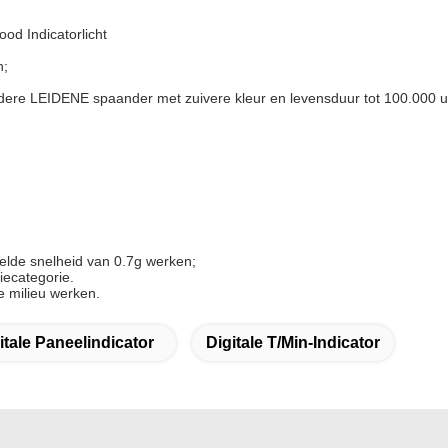
od Indicatorlicht
n;
dere LEIDENE spaander met zuivere kleur en levensduur tot 100.000 u
nelde snelheid van 0.7g werken;
tiecategorie.
e milieu werken.
itale Paneelindicator
Digitale T/min-Indicator