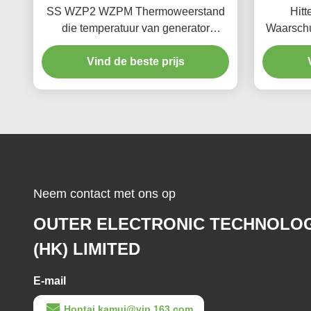
SS WZP2 WZPM Thermoweerstand
Hit
die temperatuur van generator
Waarschu
dragend stootkussen PT100 meten
Vind de beste prijs
PT1000
Neem contact met ons op
OUTER ELECTRONIC TECHNOLO
(HK) LIMITED
E-mail
Hontai.kamui@vip.163.com