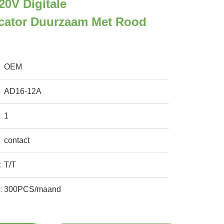
0V Digitale
icator Duurzaam Met Rood
OEM
AD16-12A
1
contact
:
T/T
:
300PCS/maand