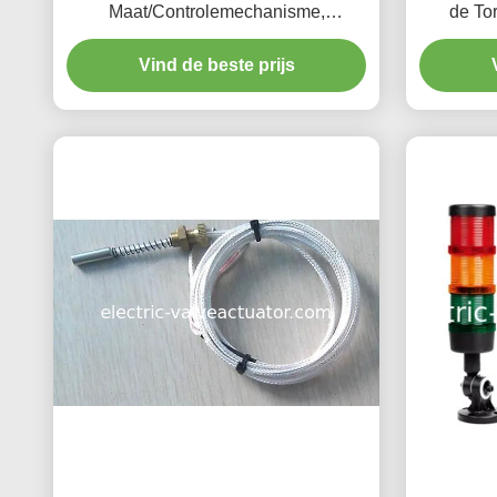
Maat/Controlemechanisme,
de To
Magnetische het Niveauzender van
Snelh
Vind de beste prijs
UXJC