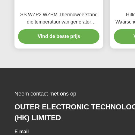
SS WZP2 WZPM Thermoweerstand
Hit
die temperatuur van generator
Waarschu
dragend stootkussen PT100 meten
Vind de beste prijs
PT1000
Neem contact met ons op
OUTER ELECTRONIC TECHNOLO
(HK) LIMITED
E-mail