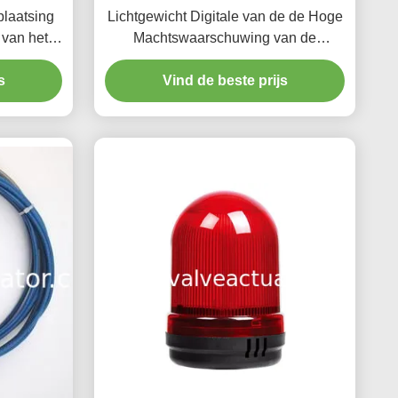
plaatsing
Lichtgewicht Digitale van de de Hoge
 van het
Machtswaarschuwing van de
tsing van
Snelheidsindicator de Zoemerslamp
Operat
s
Vind de beste prijs