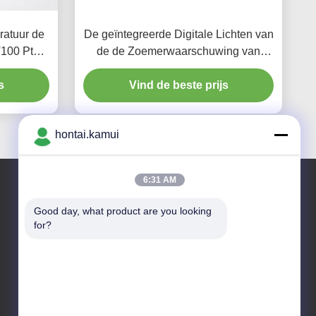
atuur de
De geïntegreerde Digitale Lichten van
T100 Pt50
de de Zoemerwaarschuwing van
Cpmpact van de Snelheidsindicator
s
Vind de beste prijs
Rode
hontai.kamui
6:31 AM
Good day, what product are you looking 
Ons adres
for?
Bedrijfsadres
NEE. 7-A5, ZHONGHANGBEIYUAN GEBOUW, 42
ZHONGHANG ROAD, HUAQIANGBEI SUBDISTRICT,
FUTIAN DISTRICT, SHENZHEN, CHINA