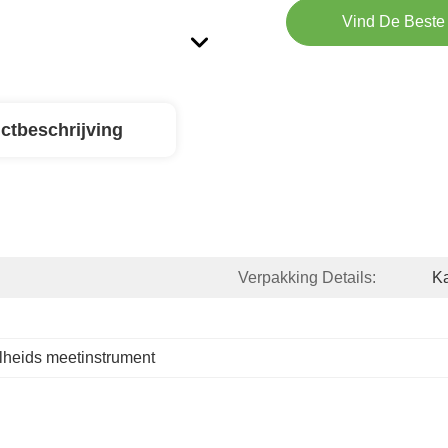
Vind De Beste 
ctbeschrijving
Verpakking Details:
K
lheids meetinstrument