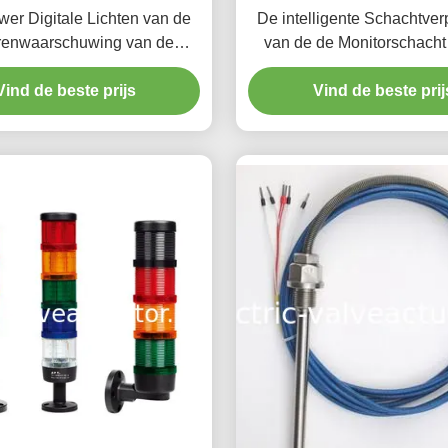
er Digitale Lichten van de
De intelligente Schachtver
renwaarschuwing van de
van de de Monitorschacht
eidsindicator Efficiënte
Controleapparaat Asverplaa
Vind de beste prijs
Hydraulische Generator 
Vind de beste prij