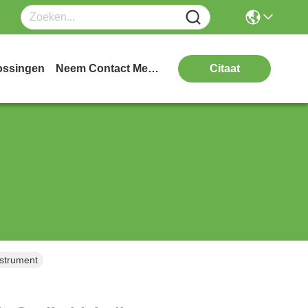
ossingen
Neem Contact Met Ons Op
Citaat
nstrument