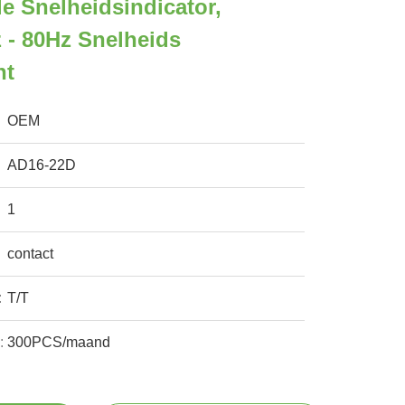
le Snelheidsindicator,
 - 80Hz Snelheids
nt
OEM
AD16-22D
1
contact
:
T/T
:
300PCS/maand