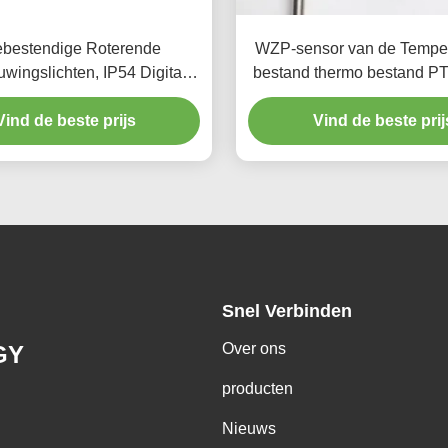
tebestendige Roterende
WZP-sensor van de Temper
wingslichten, IP54 Digitale
bestand thermo bestand P
Snelheidsindicator
temperatuur
Vind de beste prijs
Vind de beste prij
Snel Verbinden
Over ons
GY
producten
Nieuws