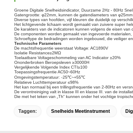
Groene Digitale Snelheidsindicator, Duurzame 2Hz - 80Hz Sne
Gatengrootte: φ22mm, kunnen de gatendiameters van φ25mm en
Diverse types van hoofden, vijf kleuren die duidelijk op verschil
Het lichtgevende lichaam wordt gemaakt van zuivere super hel
De karakters van de indicatoren kunnen volgens de eisen van
De componenten worden gemaakt van ingevoerde materialen, die 
Schroeftype de bedradingen worden ingebouwd, die veiliger en 
Technische Parameters
De machtsfrequentie weerstaat Voltage: AC1890V
Isolatie Resistance≥2MΩ
Toelaatbare Voltageschommeling van AC Indicator ±20%
Ononderbroken Beroepsleven ≥30000H
Vergelijkende Volgende Index CTI≥100
Toepassingsfrequentie AC50~60Hz
Omgevingstemperatuur: -25℃~+55℃
Relatieve Luchttemperatuur ≤98%
Het kan normaal bij een trillingsfrequentie van 2-80Hz en vers
De verontreiniging valt in klasse III en klasse III. van de installa
Die met het teken van „Th“ kunnen onder het vochtige tropisch
Taggen:
Snelheids Meetinstrument
Dig