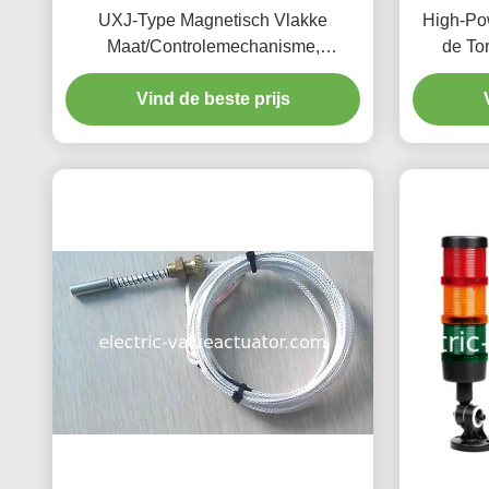
UXJ-Type Magnetisch Vlakke
High-Pow
Maat/Controlemechanisme,
de To
Magnetische het Niveauzender van
Snelh
Vind de beste prijs
UXJC