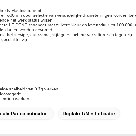
lheids Meetinstrument
 φ30mm door selectie van veranderlijke diameterringen worden bere
lende het werk status wijzen;
dere LEIDENE spaander met zuivere kleur en levensduur tot 100.000 u
 de klanten worden gevormd;
het stevige, duurzame, slijtage en scheur verzetten zich tegen zijn.
geschikter zijn.
nelde snelheid van 0.7g werken;
tiecategorie.
e milieu werken.
itale Paneelindicator
Digitale T/min-Indicator