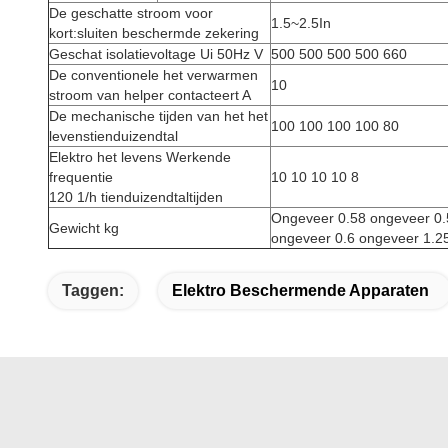
De geschatte stroom voor
1.5~2.5In
kort:sluiten beschermde zekering
Geschat isolatievoltage Ui 50Hz V
500 500 500 500 660
De conventionele het verwarmen
10
stroom van helper contacteert A
De mechanische tijden van het het
100 100 100 100 80
levenstienduizendtal
Elektro het levens Werkende
frequentie
10 10 10 10 8
120 1/h tienduizendtaltijden
Ongeveer 0.58 ongeveer 0.
Gewicht kg
ongeveer 0.6 ongeveer 1.2
Taggen:
Elektro Beschermende Apparaten