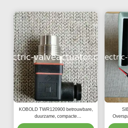
KOBOLD TWR120900 betrouwbare,
SI
duurzame, compacte
Overspa
terminalschakelaar voor industriële
voor bli