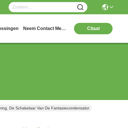
ossingen
Neem Contact Met Ons Op
Citaat
ming, De Schakelaar Van De Fantasiecondensator