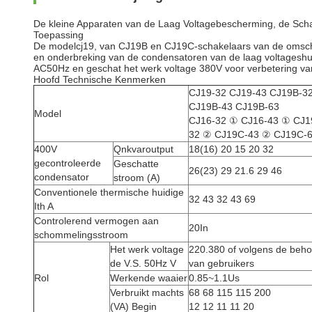
De kleine Apparaten van de Laag Voltagebescherming, de Sch
Toepassing
De modelcj19, van CJ19B en CJ19C-schakelaars van de omschak
en onderbreking van de condensatoren van de laag voltageshun
AC50Hz en geschat het werk voltage 380V voor verbetering va
Hoofd Technische Kenmerken
CJ19-32 CJ19-43 CJ19B-3
CJ19B-43 CJ19B-63
Model
CJ16-32 ① CJ16-43 ① CJ1
32 ② CJ19C-43 ② CJ19C-
400V
Qnkvaroutput
18(16) 20 15 20 32
gecontroleerde
Geschatte
26(23) 29 21.6 29 46
condensator
stroom (A)
Conventionele thermische huidige
32 43 32 43 69
Ith A
Controlerend vermogen aan
20In
schommelingsstroom
Het werk voltage
220.380 of volgens de beho
de V.S. 50Hz V
van gebruikers
Rol
Werkende waaier
0.85~1.1Us
Verbruikt machts
68 68 115 115 200
(VA) Begin
12 12 11 11 20