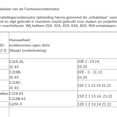
akelaar van de Fantasiecondensator
elingscondensator (plotseling hierna genoemd de „schakelaar“ voor) 
t en wijd gebruikt in reactieve macht gebruikt voor maken en onderbr
n machtsfactor. Wij hebben 25A, 32A, 43A, 63A, 80A, 95A schakelaars.
2
Hoeveelheid
9C-
modelcontact open dicht
63 ②
(Maak) (onderbreking)
20E 2
-13.14
,
CJ19-25,
23.24
32.43
CJ19B-
02E - 2 - 11.12,
32.43
23.24
CJ19C-
11E 1 1 13.14 21.22
32.43
eften
CJ19-63
21E 2 1 13.14, 21.22
CJ19B-63
Cj19c-3
12E 1 2 13.14 21.22