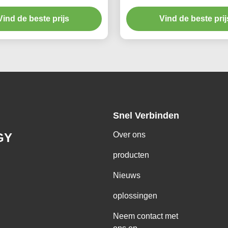
peratuurmetingszender
heeft een hoge nauwkeu
Vind de beste prijs
Vind de beste prij
Snel Verbinden
Over ons
GY
producten
Nieuws
oplossingen
Neem contact met