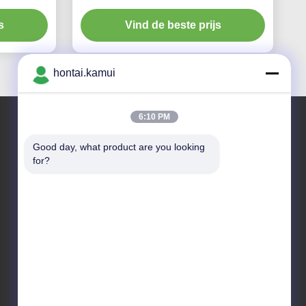
righeid
Transmitter
s
Vind de beste prijs
hontai.kamui
6:10 PM
Good day, what product are you looking 
Ons adres
for?
Bedrijfsadres
NEE. 7-A5, ZHONGHANGBEIYUAN GEBOUW, 42
ZHONGHANG ROAD, HUAQIANGBEI SUBDISTRICT,
FUTIAN DISTRICT, SHENZHEN, CHINA
Fabrieksadres
Telefoon
86-755-82861683