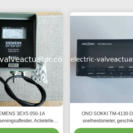
EMENS 3EX5 050-1A
ONO SOKKI TM-4130 Di
nningsafleider, Actieteller
snelheidsmeter, geschik
ksembeveiliging, SPD-teller
verschillende snelheids