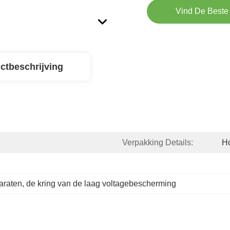
Vind De Beste 
ctbeschrijving
Verpakking Details:
H
araten
, 
de kring van de laag voltagebescherming