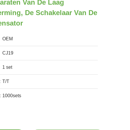
araten Van De Laag
rming, De Schakelaar Van De
ensator
OEM
CJ19
1 set
:
T/T
:
1000sets