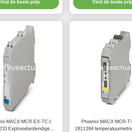
Vind de beste prijs
Vind de beste prij
nix MACX MCR-EX-TC-I
Phoenix MACX MCR-T-
233 Explosiebestendige
2811394 temperatuurmetin