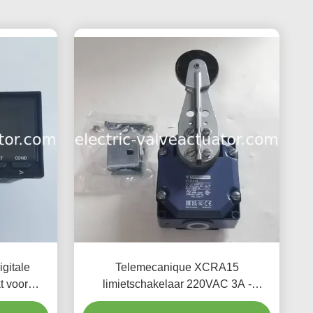
gitale
Telemecanique XCRA15
t voor
limietschakelaar 220VAC 3A -
meting
industriële verplaatsingsbeperker