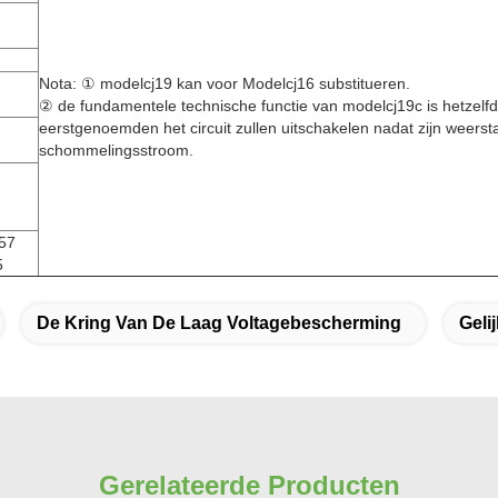
Nota: ① modelcj19 kan voor Modelcj16 substitueren.
② de fundamentele technische functie van modelcj19c is hetzelfde
eerstgenoemden het circuit zullen uitschakelen nadat zijn weerst
schommelingsstroom.
57
5
De Kring Van De Laag Voltagebescherming
Geli
Gerelateerde Producten