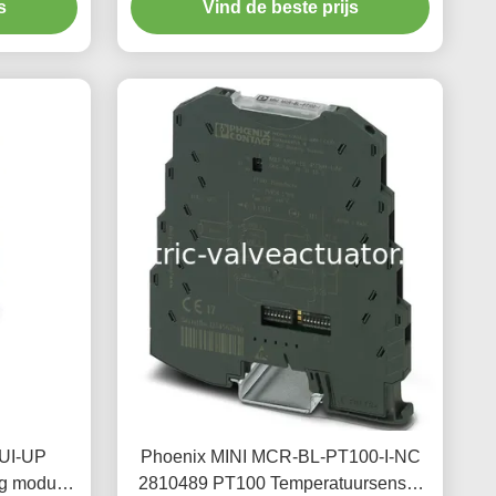
s
Vind de beste prijs
UI-UP
Phoenix MINI MCR-BL-PT100-I-NC
g module
2810489 PT100 Temperatuursensor