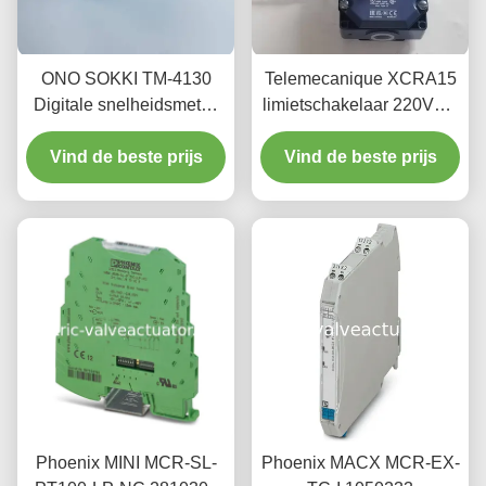
ONO SOKKI TM-4130
Telemecanique XCRA15
Digitale snelheidsmeter,
limietschakelaar 220VAC
geschikt voor
3A - industriële
Vind de beste prijs
verschillende
verplaatsingsbeperker
Vind de beste prijs
snelheidsmeting
Phoenix MINI MCR-SL-
Phoenix MACX MCR-EX-