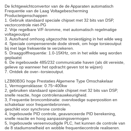
De lichtgewichtconvertor van de de Apparaten automatisch
Frequentie van de Laag Voltagebescherming
Producteigenschappen
1.
Gebruik standaard speciale chipset met 32 bits van DSP,
vectorcontrole niet-PG
2.
Vrije regelbare V/F-kromme, met automatisch regelmatige
voltageoutput
3.
Auto/hand omhoog uitgezochte torsiestijging in het wilde weg
4.
Speciale compenserende dode streek, om hoge torsieoutput
bij met lage frekwentie te verzekeren.
5.
Draaggolffrequentie: 1.0-15KHz, om in het wilde weg worden
geplaatst
6.
De ingebouwde 485/232 communicatie haven (als dit vereiste,
gelieve op wanneer het opdracht geven tot te wijzen)
7.
Ontdek de over--torsieoutput.
LZB80B3G hoge Prestaties Algemene Type Omschakelaar
1, Vermogensklasse: 0.75~400kw
2, gebruiken standaard speciale chipset met 32 bits van DSP,
snelle reactie, hoge controlenauwkeurigheid.
3, Frequentie broncombinatie: overvloedige superposition en
schakelaar voor frequentiebronnen,
geschikt voor synchrone controle
4, Ingebouwde PID controle, geavanceerde PID berekening,
snelle reactie en hoog aanpassingsvermogen
5, Ingebouwde vereenvoudigde PLC, het kunnen de controle van
de 8 stadiumsnelheid en wobble frequentiecontrole realiseren.