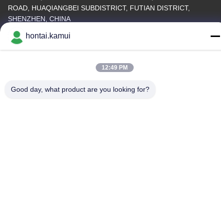
ROAD, HUAQIANGBEI SUBDISTRICT, FUTIAN DISTRICT,
SHENZHEN, CHINA
hontai.kamui
Fabrieksadres
Telefoon
12:49 PM
86-755-82861683
Good day, what product are you looking for?
China Goede kwaliteit Elektrische Valve Actuator Leverancier.
Copyright © -2026 OUTER ELECTRONIC TECHNOLOGY (HK)
LIMITED . Alle Rechten Gereserveerd.
Privacybeleid
|
Sitemap