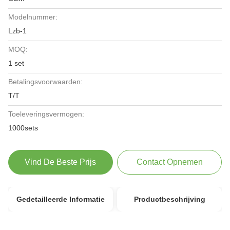
Modelnummer:
Lzb-1
MOQ:
1 set
Betalingsvoorwaarden:
T/T
Toeleveringsvermogen:
1000sets
Vind De Beste Prijs
Contact Opnemen
Gedetailleerde Informatie
Productbeschrijving