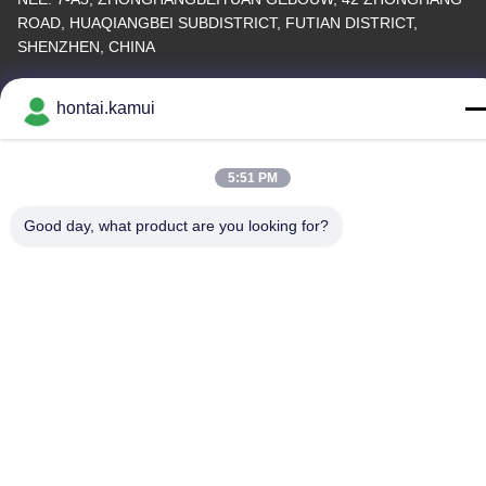
ROAD, HUAQIANGBEI SUBDISTRICT, FUTIAN DISTRICT,
SHENZHEN, CHINA
Fabrieksadres
hontai.kamui
Telefoon
86-755-82861683
5:51 PM
Good day, what product are you looking for?
China Goede kwaliteit Elektrische Valve Actuator Leverancier.
Copyright © -2026 OUTER ELECTRONIC TECHNOLOGY (HK)
LIMITED . Alle Rechten Gereserveerd.
Privacybeleid
|
Sitemap