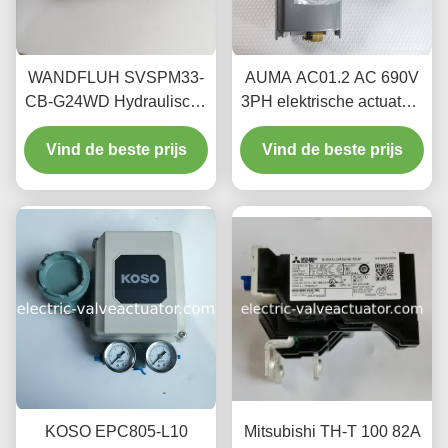
WANDFLUH SVSPM33-
AUMA AC01.2 AC 690V
CB-G24WD Hydraulische
3PH elektrische actuator -
Solenoïde Ventielkern –
hoog efficiënt driefasig
Duurzaam Origineel
Vind de beste prijs
Vind de beste prijs
elektrisch
Vervangingsonderdeel
aandrijfsysteem,
beschermingsniveau
IP68
KOSO EPC805-L10
Mitsubishi TH-T 100 82A