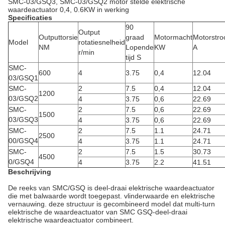
SMC-03/GSQ3, SMC-03/GSQ2 motor stelde elektrische
waardeactuator 0,4, 0.6KW in werking
Specificaties
90
Output
Outputtorsie
graad
Motormacht
Motorstr
Model
rotatiesnelheid
NM
Lopende
KW
A
r/min
tijd S
SMC-
600
4
3.75
0,4
12.04
03/GSQ1
SMC-
2
7.5
0,4
12.04
1200
03/GSQ2
4
3.75
0,6
22.69
SMC-
2
7.5
0,6
22.69
1500
03/GSQ3
4
3.75
0,6
22.69
SMC-
2
7.5
1.1
24.71
2500
00/GSQ4
4
3.75
1.1
24.71
SMC-
2
7.5
1.5
30.73
4500
0/GSQ4
4
3.75
2.2
41.51
Beschrijving
De reeks van SMC/GSQ is deel-draai elektrische waardeactuator
die met balwaarde wordt toegepast. vlinderwaarde en elektrische
vernauwing. deze structuur is gecombineerd model dat multi-turn
elektrische de waardeactuator van SMC GSQ-deel-draai
elektrische waardeactuator combineert.