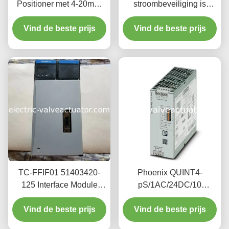
Positioner met 4-20mA-
stroombeveiliging is
invoer voor
geschikt voor elektriciteit
Vind de beste prijs
drukregelsystemen
met hoge stroomsterkte.
Vind de beste prijs
TC-FFIF01 51403420-
Phoenix QUINT4-
125 Interface Module
pS/1AC/24DC/10
Fieldbus 45 AMP / 3.3
2904601 single-phase
VDC 1.1 AMP / 5.1 VDC
Vind de beste prijs
power module, 24V DC
Vind de beste prijs
stable output, 10W