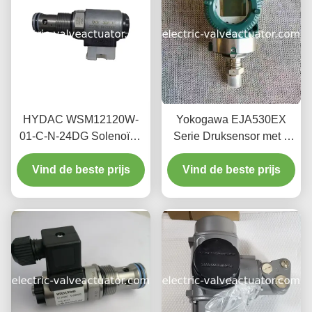
HYDAC WSM12120W-
Yokogawa EJA530EX
01-C-N-24DG Solenoïde
Serie Druksensor met 4
richtingsklep met 350 bar
MPa Maximale Werkdruk,
Vind de beste prijs
werkdruk 24 V
4~20mA Uitgangssignaal
Vind de beste prijs
gelijkstroomtoevoer en 20
en 10,5~30 VDC Voeding
L/min maximale
doorstroming