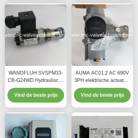
L/min maximale
doorstroming
WANDFLUH SVSPM33-
AUMA AC01.2 AC 690V
CB-G24WD Hydraulische
3PH elektrische actuator -
Solenoïde Ventielkern –
hoog efficiënt driefasig
Duurzaam Origineel
Vind de beste prijs
Vind de beste prijs
elektrisch
Vervangingsonderdeel
aandrijfsysteem,
beschermingsniveau
IP68