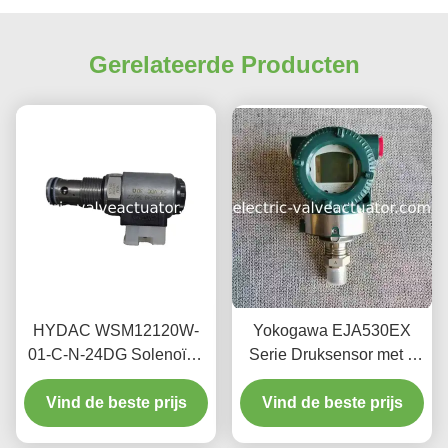
Gerelateerde Producten
HYDAC WSM12120W-
Yokogawa EJA530EX
01-C-N-24DG Solenoïde
Serie Druksensor met 4
richtingsklep met 350 bar
MPa Maximale Werkdruk,
Vind de beste prijs
werkdruk 24 V
4~20mA Uitgangssignaal
Vind de beste prijs
gelijkstroomtoevoer en 20
en 10,5~30 VDC Voeding