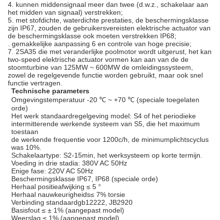
4. kunnen middensignaal meer dan twee (d.w.z., schakelaar aan
het midden van signaal) verstrekken;
5. met stofdichte, waterdichte prestaties, de beschermingsklasse
zijn IP67, zouden de gebruikersvereisten elektrische actuator van
de beschermingsklasse ook moeten verstrekken IP68;
. gemakkelijke aanpassing 6 en controle van hoge precisie;
7. 2SA35 die met veranderlijke poolmotor wordt uitgerust, het kan
two-speed elektrische actuator vormen kan aan van de de
stoomturbine van 125MW ~ 600MW de omleidingssysteem,
zowel de regelgevende functie worden gebruikt, maar ook snel
functie vertragen.
Technische parameters
Omgevingstemperatuur -20 ℃ ~ +70 ℃ (speciale toegelaten
orde)
Het werk standaardregelgeving model: S4 of het periodieke
intermitterende werkende systeem van S5, die het maximum
toestaan
de werkende frequentie voor 1200c/h, de minimumplichtscyclus
was 10%.
Schakelaartype: S2-15min, het werksysteem op korte termijn.
Voeding in drie stadia: 380V AC 50Hz
Enige fase: 220V AC 50Hz
Beschermingsklasse IP67, IP68 (speciale orde)
Herhaal positieafwijking ≤ 5 °
Herhaal nauwkeurigheids≤ 7% torsie
Verbinding standaardgb12222, JB2920
Basisfout ≤ ± 1% (aangepast model)
Weerslag ≤ 1% (aangepast model)