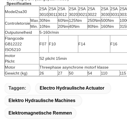
Specificaties
2SA
2SA
2SA
2SA
2SA
2SA
2SA
2SA
2SA
Model2sa30
3010
3011
3012
3020
3021
3022
3030
3031
303
Max.
30Nm
60Nm
125Nm
250Nm
500Nm
10
Controletorsie
Min.
10Nm
20Nm
40Nm
80Nm
160Nm
31
Outputsnelheid
5-160r/min
Flangcode
GB12222
F07
F10
F14
F16
ISO5210
motor
S2 plicht 15min
Plicht
Motor
Threephase asynchrone motorf klasse
Gewicht (kg)
26
27
50
54
110
115
Taggen:
Electro Hydraulische Actuator
Elektro Hydraulische Machines
Elektromagnetische Remmen