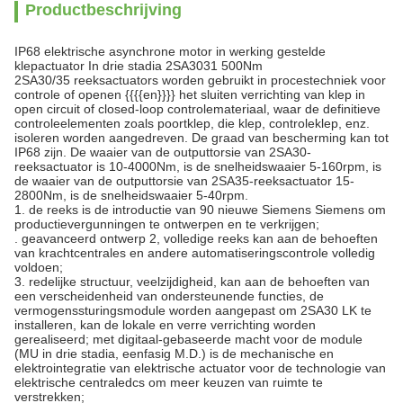
Productbeschrijving
IP68 elektrische asynchrone motor in werking gestelde
klepactuator In drie stadia 2SA3031 500Nm
2SA30/35 reeksactuators worden gebruikt in procestechniek voor
controle of openen {{{{en}}}} het sluiten verrichting van klep in
open circuit of closed-loop controlemateriaal, waar de definitieve
controleelementen zoals poortklep, die klep, controleklep, enz.
isoleren worden aangedreven. De graad van bescherming kan tot
IP68 zijn. De waaier van de outputtorsie van 2SA30-
reeksactuator is 10-4000Nm, is de snelheidswaaier 5-160rpm, is
de waaier van de outputtorsie van 2SA35-reeksactuator 15-
2800Nm, is de snelheidswaaier 5-40rpm.
1.
de reeks is de introductie van 90 nieuwe Siemens Siemens om
productievergunningen te ontwerpen en te verkrijgen;
. geavanceerd ontwerp 2, volledige reeks kan aan de behoeften
van krachtcentrales en andere automatiseringscontrole volledig
voldoen;
3. redelijke structuur, veelzijdigheid, kan aan de behoeften van
een verscheidenheid van ondersteunende functies, de
vermogenssturingsmodule worden aangepast om 2SA30 LK te
installeren, kan de lokale en verre verrichting worden
gerealiseerd; met digitaal-gebaseerde macht voor de module
(MU in drie stadia, eenfasig M.D.) is de mechanische en
elektrointegratie van elektrische actuator voor de technologie van
elektrische centraledcs om meer keuzen van ruimte te
verstrekken;