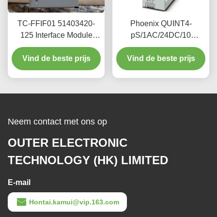
TC-FFIF01 51403420-
Phoenix QUINT4-
125 Interface Module
pS/1AC/24DC/10
Fieldbus 45 AMP / 3.3
2904601 single-phase
VDC 1.1 AMP / 5.1 VDC
Vind de beste prijs
power module, 24V DC
Vind de beste prijs
stable output, 10W
Neem contact met ons op
OUTER ELECTRONIC
TECHNOLOGY (HK) LIMITED
E-mail
Hontai.kamui@vip.163.com