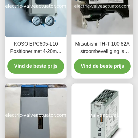
KOSO EPC805-L10
Mitsubishi TH-T 100 82A
Positioner met 4-20mA-
stroombeveiliging is
invoer voor
geschikt voor elektriciteit
Vind de beste prijs
drukregelsystemen
met hoge stroomsterkte.
Vind de beste prijs