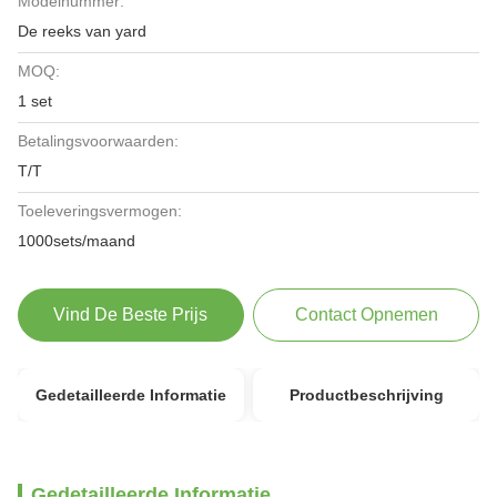
Modelnummer:
De reeks van yard
MOQ:
1 set
Betalingsvoorwaarden:
T/T
Toeleveringsvermogen:
1000sets/maand
Vind De Beste Prijs
Contact Opnemen
Gedetailleerde Informatie
Productbeschrijving
Gedetailleerde Informatie