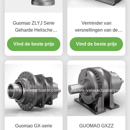
Guomao ZLYJ Serie
Verminder van
Geharde Helische
versnellingen van de
Tandwielreductoren voor
Guomao SZ-serie √
Vind de beste prijs
Kunststof Extruders
Parallel Shaft Helical
Vind de beste prijs
Gearbox voor
transportbanden,
mijnbouw en
cementindustrie
Guomao GX-serie
GUOMAO GXZZ