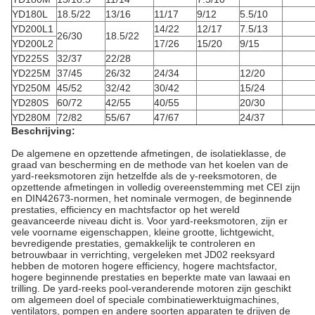
YD180L
18.5/22
13/16
11/17
9/12
5.5/10
YD200L1
14/22
12/17
7.5/13
26/30
18.5/22
YD200L2
17/26
15/20
9/15
YD225S
32/37
22/28
YD225M
37/45
26/32
24/34
12/20
YD250M
45/52
32/42
30/42
15/24
YD280S
60/72
42/55
40/55
20/30
YD280M
72/82
55/67
47/67
24/37
Beschrijving:
De algemene en opzettende afmetingen, de isolatieklasse, de
graad van bescherming en de methode van het koelen van de
yard-reeksmotoren zijn hetzelfde als de y-reeksmotoren, de
opzettende afmetingen in volledig overeenstemming met CEI zijn
en DIN42673-normen, het nominale vermogen, de beginnende
prestaties, efficiency en machtsfactor op het wereld
geavanceerde niveau dicht is. Voor yard-reeksmotoren, zijn er
vele voorname eigenschappen, kleine grootte, lichtgewicht,
bevredigende prestaties, gemakkelijk te controleren en
betrouwbaar in verrichting, vergeleken met JD02 reeksyard
hebben de motoren hogere efficiency, hogere machtsfactor,
hogere beginnende prestaties en beperkte mate van lawaai en
trilling. De yard-reeks pool-veranderende motoren zijn geschikt
om algemeen doel of speciale combinatiewerktuigmachines,
ventilators, pompen en andere soorten apparaten te drijven de