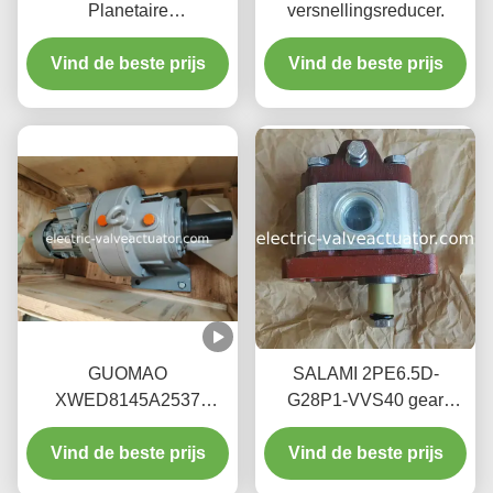
Planetaire
versnellingsreducer.
versnellingsreducer.
Vind de beste prijs
Vind de beste prijs
GUOMAO
SALAMI 2PE6.5D-
XWED8145A2537
G28P1-VVS40 gear
Snelheidsreductiemiddel
pump for high-pressure
Vind de beste prijs
- Cycloïdale
Vind de beste prijs
industrial fluid
penwielaandrijving
transportation