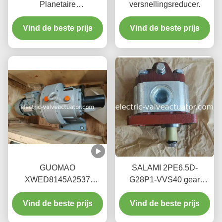
Planetaire
versnellingsreducer.
versnellingsreducer.
Vind de beste prijs
Vind de beste prijs
GUOMAO
SALAMI 2PE6.5D-
XWED8145A2537
G28P1-VVS40 gear
Snelheidsreductiemiddel
pump for high-pressure
Vind de beste prijs
- Cycloïdale
Vind de beste prijs
industrial fluid
penwielaandrijving
transportation