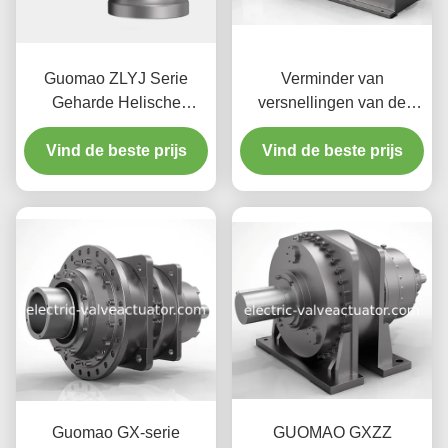
Guomao ZLYJ Serie
Verminder van
Geharde Helische
versnellingen van de
Tandwielreductoren voor
Guomao SZ-serie √
Vind de beste prijs
Kunststof Extruders
Parallel Shaft Helical
Vind de beste prijs
Gearbox voor
transportbanden,
mijnbouw en
cementindustrie
Guomao GX-serie
GUOMAO GXZZ