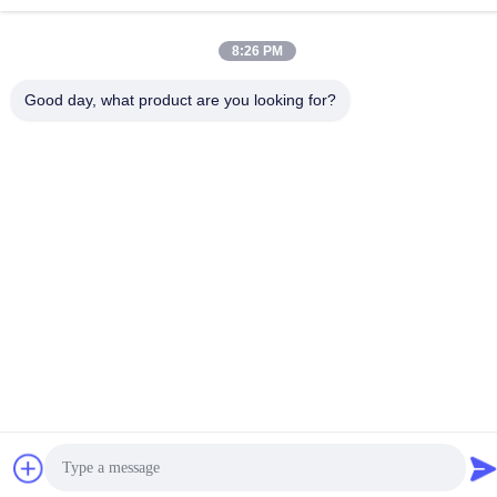
Telefoon
8:26 PM
86-755-82861683
Good day, what product are you looking for?
China Goede kwaliteit Elektrische Valve Actuator Leverancier.
Copyright © -2026 OUTER ELECTRONIC TECHNOLOGY (HK)
LIMITED . Alle Rechten Gereserveerd.
Privacybeleid
|
Sitemap