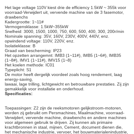
Het lage voltage 110V kiest drie de efficiency 1.5kW ~ 355k voor
voorraad-Verwijdert uit, vervende machine van de 3 fasemotor,
drawbenchs
Kadergrootte: 1~11#
Vermogensklasse: 1.5kW~355kW
Snelheid: 3000, 1500, 1000, 750, 600, 500, 400, 300, 200r/min
Nominale spanning: 35V, 160V, 230V, 400V, 440V, enz.
opwindend voltage: 110V, 220V, enz.
Isolatieklasse: B
Graad van bescherming: IP23
Het opzetten arrangemnt: IMB3 (1~11#), IMB5 (1~6#), IMB35
(1~8#), IMV1 (1~11#), IMV15 (1~8)
Het koelen methode: IC01
Typeplicht: S1
De motor heeft dergelijk voordeel zoals hoog rendement, laag
energy-saving,
lawaai, lage trilling, lichtgewicht en betrouwbare prestaties. Zij zijn
gemakkelijk voor installatie en onderhoud.
Specificaties:
Toepassingen: Z2 zijn de reeksmotoren gelijkstroom-motoren,
worden zij gebruikt om Persmachines, Maalmachine, voorraad-
Verwijdert, vervende machine, drawbenchs en andere machines
voor algemeen gebruik te drijven. Zij kunnen als primaire
krachtbronnen in staal, mijnen, Cement, document dienen die,
het mechanische industrie, vervoer, het bouwmaterialenindustrie,