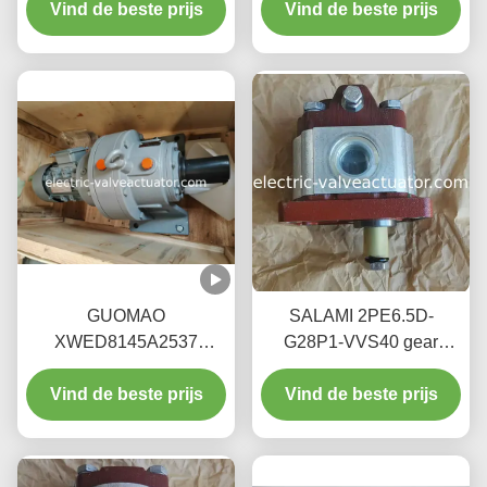
Vind de beste prijs
Vind de beste prijs
GUOMAO
SALAMI 2PE6.5D-
XWED8145A2537
G28P1-VVS40 gear
Snelheidsreductiemiddel
pump for high-pressure
Vind de beste prijs
- Cycloïdale
Vind de beste prijs
industrial fluid
penwielaandrijving
transportation