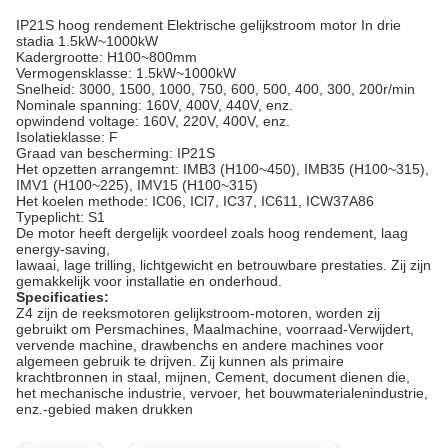
IP21S
hoog rendement
Elektrische gelijkstroom motor
In drie
stadia
1.5kW~1000kW
Kadergrootte: H100~800mm
Vermogensklasse: 1.5kW~1000kW
Snelheid: 3000, 1500, 1000, 750, 600, 500, 400, 300, 200r/min
Nominale spanning: 160V, 400V, 440V, enz.
opwindend voltage: 160V, 220V, 400V, enz.
Isolatieklasse: F
Graad van bescherming: IP21S
Het opzetten arrangemnt: IMB3 (H100~450), IMB35 (H100~315),
IMV1 (H100~225), IMV15 (H100~315)
Het koelen methode: IC06, ICl7, IC37, IC611, ICW37A86
Typeplicht: S1
De motor heeft dergelijk voordeel zoals hoog rendement, laag
energy-saving,
lawaai, lage trilling, lichtgewicht en betrouwbare prestaties. Zij zijn
gemakkelijk voor installatie en onderhoud.
Specificaties:
Z4 zijn de reeksmotoren gelijkstroom-motoren, worden zij
gebruikt om Persmachines, Maalmachine, voorraad-Verwijdert,
vervende machine, drawbenchs en andere machines voor
algemeen gebruik te drijven. Zij kunnen als primaire
krachtbronnen in staal, mijnen, Cement, document dienen die,
het mechanische industrie, vervoer, het bouwmaterialenindustrie,
enz.-gebied maken drukken