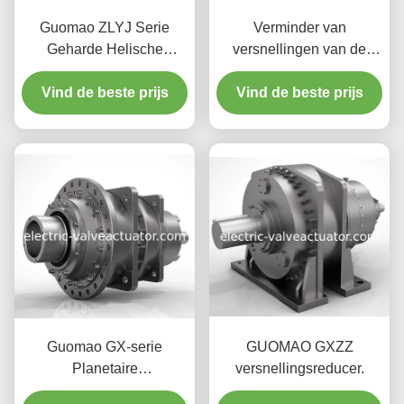
Guomao ZLYJ Serie
Verminder van
Geharde Helische
versnellingen van de
Tandwielreductoren voor
Guomao SZ-serie √
Vind de beste prijs
Kunststof Extruders
Parallel Shaft Helical
Vind de beste prijs
Gearbox voor
transportbanden,
mijnbouw en
cementindustrie
Guomao GX-serie
GUOMAO GXZZ
Planetaire
versnellingsreducer.
versnellingsreducer.