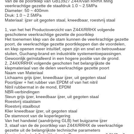
Van de de poortklep van GB13927 Z44X/van RRHX Ming
veerkrachtige gezette de staafdruk 1.0 ~ 2.5MPa
Diameter: 50 ~ 400mm
Druk: 1.0 ~ 2.5MPa
Materiaal: ijzer uit gegoten staal, kneedbaar, roestvrij staal
1, van het het Productoverzicht van Z44X/RRHX volgende
geschotene veerkrachtige gezette de poortklep
Het toenemen klep van de stam kunnen de veerkrachtige gezette
poort, de veerkrachtige gezette poortkleppen dan de voordelen,
en klep openen meer intuïtief, open zijn en snel en betrouwbaar
sluiten, Guchang-brand en industriële systementoepassingen.
Gewoonlijk geïnstalleerd in een hogere positie van de grond.
2, Z44X/RRHX volgende geschoten het belangrijkste de
klepmateriaal van de delen veerkrachtige gezette poort
Naam van Materiaal
Lichaams grijs ijzer, kneedbaar ijzer, uit gegoten staal
Poortijzer + het rubber van EPDM of van het nitril
Nitril rubbermat in de mond, EPDM
NBR-verbindingen
Steun grijs ijzer, kneedbaar ijzer, uit gegoten staal
Roestvrij staalstam
Roestvrij staalbout
Klier kneedbaar ijzer, uit gegoten staal
De stamnoot van de koperlegering
Van het handwiel (aandrijving GLB) het buigzame ijzer
3, staaf van de de poortklep van Z44X/RRHX de veerkrachtige
gezette uit de belangrijkste technische parameters