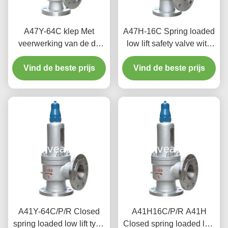
A47Y-64C klep Met
A47H-16C Spring loaded
veerwerking van de de
low lift safety valve with
liftveiligheid van de
alever（A47H）suitable
Krachtcentraleklep de
Vind de beste prijs
for equipment and piping
Vind de beste prijs
lage met een hefboom
for steam , air
A41Y-64C/P/R Closed
A41H16C/P/R A41H
spring loaded low lift type
Closed spring loaded low