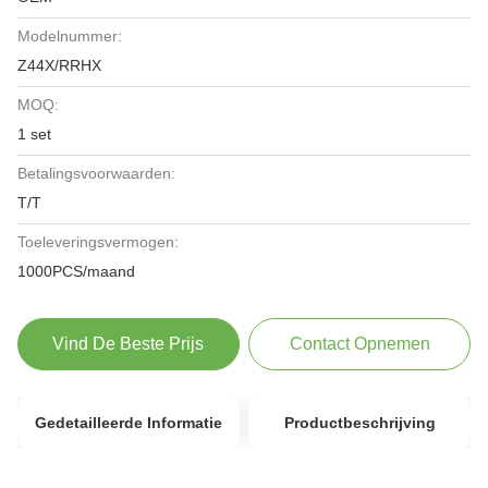
Modelnummer:
Z44X/RRHX
MOQ:
1 set
Betalingsvoorwaarden:
T/T
Toeleveringsvermogen:
1000PCS/maand
Vind De Beste Prijs
Contact Opnemen
Gedetailleerde Informatie
Productbeschrijving