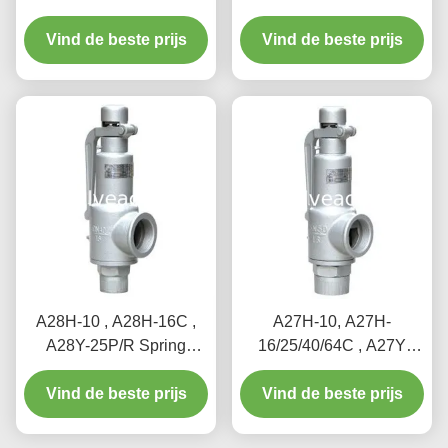
safety valve（A41Y）
lift type safety valve,
Vind de beste prijs
suitable for working
suitable for equipment
Vind de beste prijs
temperature 300degree
and pipeline
C.
A28H-10 , A28H-16C ,
A27H-10, A27H-
A28Y-25P/R Spring
16/25/40/64C , A27Y
loaded full lift safety valve
Spring loaded low lift
witha lever（A28H）
Vind de beste prijs
Vind de beste prijs
safety valve for
equipment and piping