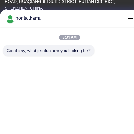
ROAD, HUAQIANGBEI SUBDISTRICT, FUTIAN DISTRICT,
SHENZHEN, CHINA
hontai.kamui
Fabrieksadres
Telefoon
8:34 AM
86-755-82861683
Good day, what product are you looking for?
China Goede kwaliteit Elektrische Valve Actuator Leverancier.
Copyright © -2026 OUTER ELECTRONIC TECHNOLOGY (HK)
LIMITED . Alle Rechten Gereserveerd.
Privacybeleid
|
Sitemap