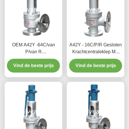
OEM A42Y -64C/van
A42Y - 16C/P/R Gesloten
P/van R
Krachtcentraleklep Met
Krachtcentraleklep het
veerwerking/de Volledige
Werk Temperatuur 300℃
Vind de beste prijs
Vind de beste prijs
Klep van de
Lifttypebeveiliging