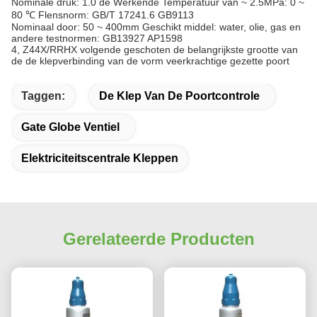
Nominale druk: 1.0 de Werkende Temperatuur van ~ 2.5MPa: 0 ~
80 ℃ Flensnorm: GB/T 17241.6 GB9113
Nominaal door: 50 ~ 400mm Geschikt middel: water, olie, gas en
andere testnormen: GB13927 AP1598
4, Z44X/RRHX volgende geschoten de belangrijkste grootte van
de de klepverbinding van de vorm veerkrachtige gezette poort
Taggen:
De Klep Van De Poortcontrole
Gate Globe Ventiel
Elektriciteitscentrale Kleppen
Gerelateerde Producten