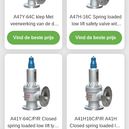
A47Y-64C klep Met
A47H-16C Spring loaded
veerwerking van de de
low lift safety valve with
liftveiligheid van de
alever（A47H）suitable
Krachtcentraleklep de
Vind de beste prijs
for equipment and piping
Vind de beste prijs
lage met een hefboom
for steam , air
A41Y-64C/P/R Closed
A41H16C/P/R A41H
spring loaded low lift type
Closed spring loaded low