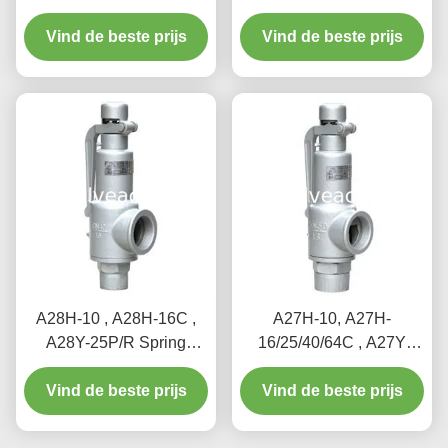
safety valve（A41Y）
lift type safety valve,
Vind de beste prijs
suitable for working
suitable for equipment
Vind de beste prijs
temperature 300degree
and pipeline
C.
A28H-10 , A28H-16C ,
A27H-10, A27H-
A28Y-25P/R Spring
16/25/40/64C , A27Y
loaded full lift safety valve
Spring loaded low lift
witha lever（A28H）
Vind de beste prijs
Vind de beste prijs
safety valve for
equipment and piping