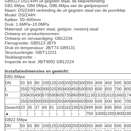
GB9113 DS/Z44H uit gegoten staal, de klepverbinding
GB1.6Mpa, GB4.0Mpa, GB6.4Mpa van de gietijzerpoort
Naam: DS/Z44H verbinding de uit gegoten staal van de poortklep
Model: DS/Z44H
Kaliber: 50~600mm
Druk: 1.6MPa~10.0MPa
Materiaal: uit gegoten staal, gietijzer, roestvrij staal
Ontwerp en productienormen:
Ontwerp en vervaardiging: GB12234
Flensgrootte: GB9113 JB79
Druk en temperatuur: JB/T74 GB9131
Structuurlengte: GB/T12221
Stuiklasgrootte: -
Inspectie en test: JB/T9092 GB12224
Installatiedimensies en gewicht:
GB1.6Mpa
DN
50
65
80
100
125
150
200
250
300
350
400
450
500
60
L
250
270
280
300
325
350
400
450
500
550
600
650
700
80
H
330
435
490
570
580
605
735
860
990
1130
1520
1610
1660
17
250
250
300
350
350
350
400
400
450
500
500
600
600
70
Gewicht
23
35
37
49
81
103
162
190
252
499
600
695
856
10
▲
-
-
-
-
-
-
-
-
-
750
1000
1200
1800
18
GB22.5Mpa
DN
50
65
80
100
125
150
200
250
300
350
400
450
500
60