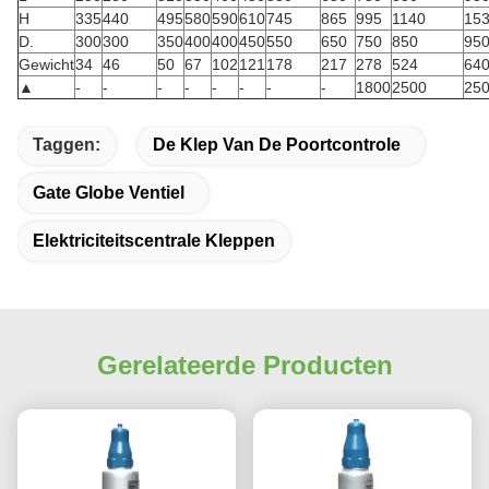
H
335
440
495
580
590
610
745
865
995
1140
15
D.
300
300
350
400
400
450
550
650
750
850
95
Gewicht
34
46
50
67
102
121
178
217
278
524
64
▲
-
-
-
-
-
-
-
-
1800
2500
25
Taggen:
De Klep Van De Poortcontrole
Gate Globe Ventiel
Elektriciteitscentrale Kleppen
Gerelateerde Producten