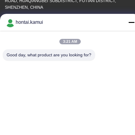
ROAD, HUAQIANGBEI SUBDISTRICT, FUTIAN DISTRICT,
SHENZHEN, CHINA
Fabrieksadres
hontai.kamui
Telefoon
86-755-82861683
3:21 AM
Good day, what product are you looking for?
China Goede kwaliteit Elektrische Valve Actuator Leverancier.
Copyright © -2026 OUTER ELECTRONIC TECHNOLOGY (HK)
LIMITED . Alle Rechten Gereserveerd.
Privacybeleid
|
Sitemap