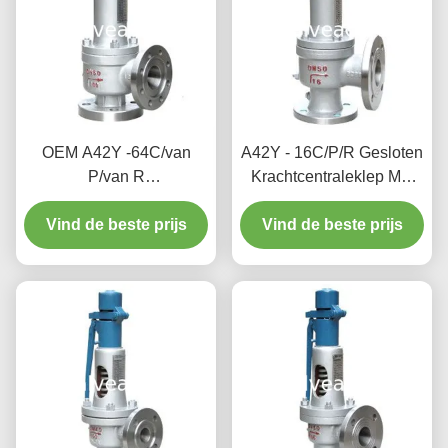
OEM A42Y -64C/van
A42Y - 16C/P/R Gesloten
P/van R
Krachtcentraleklep Met
Krachtcentraleklep het
veerwerking/de Volledige
Werk Temperatuur 300℃
Vind de beste prijs
Vind de beste prijs
Klep van de
Lifttypebeveiliging