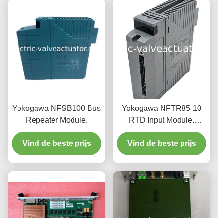
Yokogawa NFSB100 Bus
Yokogawa NFTR85-10
Repeater Module.
RTD Input Module.
Precieze
Vind de beste prijs
Vind de beste prijs
temperatuurmeting.