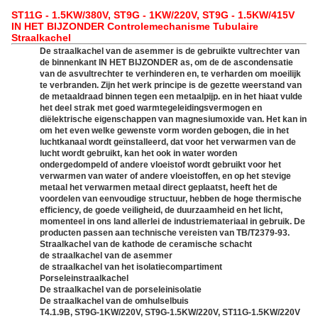
ST11G - 1.5KW/380V, ST9G - 1KW/220V, ST9G - 1.5KW/415V
IN HET BIJZONDER Controlemechanisme Tubulaire
Straalkachel
De straalkachel van de asemmer is de gebruikte vultrechter van
de binnenkant IN HET BIJZONDER as, om de de ascondensatie
van de asvultrechter te verhinderen en, te verharden om moeilijk
te verbranden. Zijn het werk principe is de gezette weerstand van
de metaaldraad binnen tegen een metaalpijp. en in het hiaat vulde
het deel strak met goed warmtegeleidingsvermogen en
diëlektrische eigenschappen van magnesiumoxide van. Het kan in
om het even welke gewenste vorm worden gebogen, die in het
luchtkanaal wordt geïnstalleerd, dat voor het verwarmen van de
lucht wordt gebruikt, kan het ook in water worden
ondergedompeld of andere vloeistof wordt gebruikt voor het
verwarmen van water of andere vloeistoffen, en op het stevige
metaal het verwarmen metaal direct geplaatst, heeft het de
voordelen van eenvoudige structuur, hebben de hoge thermische
efficiency, de goede veiligheid, de duurzaamheid en het licht,
momenteel in ons land allerlei de industriemateriaal in gebruik. De
producten passen aan technische vereisten van TB/T2379-93
.
Straalkachel van de kathode de ceramische schacht
de straalkachel van de asemmer
de straalkachel van het isolatiecompartiment
Porseleinstraalkachel
De straalkachel van de porseleinisolatie
De straalkachel van de omhulselbuis
T4.1.9B, ST9G-1KW/220V, ST9G-1.5KW/220V, ST11G-1.5KW/220V