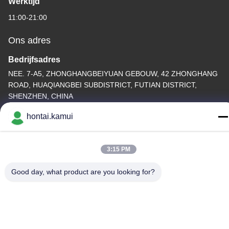
Werktijd
11:00-21:00
Ons adres
Bedrijfsadres
NEE. 7-A5, ZHONGHANGBEIYUAN GEBOUW, 42 ZHONGHANG
ROAD, HUAQIANGBEI SUBDISTRICT, FUTIAN DISTRICT,
SHENZHEN, CHINA
Fabrieksadres
hontai.kamui
Telefoon
3:15 PM
86-755-82861683
Good day, what product are you looking for?
China Goede kwaliteit Elektrische Valve Actuator Leverancier.
Copyright © -2026 OUTER ELECTRONIC TECHNOLOGY (HK)