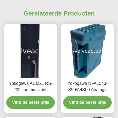
Gerelateerde Producten
Yokogawa ACM21 RS-
Yokogawa NFA1543-
232 communicatie
S50/A4S00 Analoge
module CENTUM serie-
Ingangsmodule | 16-
Vind de beste prijs
interface
Vind de beste prijs
Kanaals AI