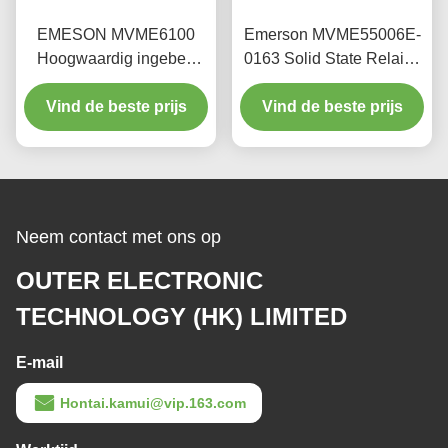
EMESON MVME6100
Emerson MVME55006E-
Hoogwaardig ingebed
0163 Solid State Relais |
industrieel moederbord
24V DC Ingang 6A
Vind de beste prijs
Vind de beste prijs
Uitgang
Neem contact met ons op
OUTER ELECTRONIC
TECHNOLOGY (HK) LIMITED
E-mail
Hontai.kamui@vip.163.com