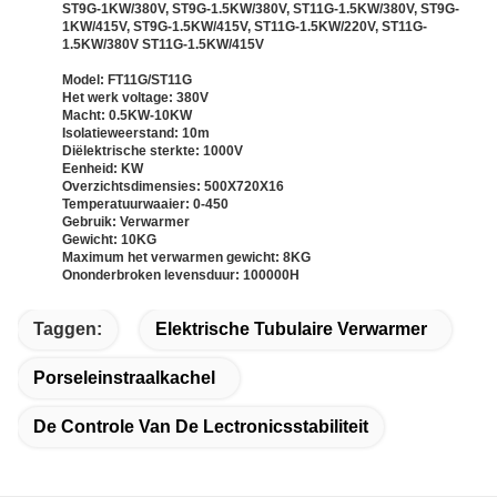
ST9G-1KW/380V, ST9G-1.5KW/380V, ST11G-1.5KW/380V, ST9G-
1KW/415V, ST9G-1.5KW/415V, ST11G-1.5KW/220V, ST11G-
1.5KW/380V ST11G-1.5KW/415V
Model: FT11G/ST11G
Het werk voltage: 380V
Macht: 0.5KW-10KW
Isolatieweerstand: 10m
Diëlektrische sterkte: 1000V
Eenheid: KW
Overzichtsdimensies: 500X720X16
Temperatuurwaaier: 0-450
Gebruik: Verwarmer
Gewicht: 10KG
Maximum het verwarmen gewicht: 8KG
Ononderbroken levensduur: 100000H
Taggen:
Elektrische Tubulaire Verwarmer
Porseleinstraalkachel
De Controle Van De Lectronicsstabiliteit