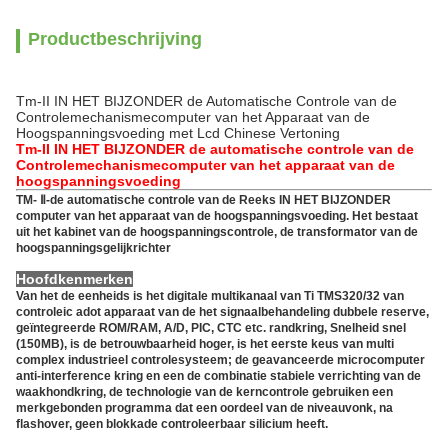
Productbeschrijving
Tm-II IN HET BIJZONDER de Automatische Controle van de
Controlemechanismecomputer van het Apparaat van de
Hoogspanningsvoeding met Lcd Chinese Vertoning
Tm-II IN HET BIJZONDER de automatische controle van de
Controlemechanismecomputer van het apparaat van de
hoogspanningsvoeding
TM- Ⅱ-de automatische controle van de Reeks IN HET BIJZONDER
computer van het apparaat van de hoogspanningsvoeding. Het bestaat
uit het kabinet van de hoogspanningscontrole, de transformator van de
hoogspanningsgelijkrichter
Hoofdkenmerken
Van het de eenheids is het digitale multikanaal van Ti TMS320/32 van
controleic adot apparaat van de het signaalbehandeling dubbele reserve,
geïntegreerde ROM/RAM, A/D, PIC, CTC etc. randkring, Snelheid snel
(150MB), is de betrouwbaarheid hoger, is het eerste keus van multi
complex industrieel controlesysteem; de geavanceerde microcomputer
anti-interference kring en een de combinatie stabiele verrichting van de
waakhondkring, de technologie van de kerncontrole gebruiken een
merkgebonden programma dat een oordeel van de niveauvonk, na
flashover, geen blokkade controleerbaar silicium heeft.