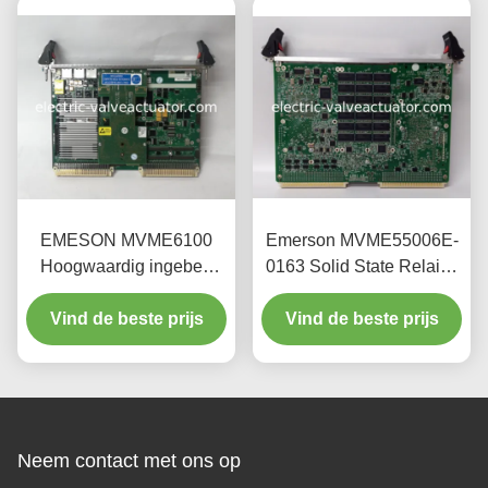
EMESON MVME6100
Emerson MVME55006E-
Hoogwaardig ingebed
0163 Solid State Relais |
industrieel moederbord
24V DC Ingang 6A
Vind de beste prijs
Vind de beste prijs
Uitgang
Neem contact met ons op