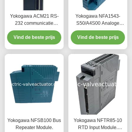
Yokogawa ACM21 RS-
Yokogawa NFA1543-
232 communicatie
S50/A4S00 Analoge
module CENTUM serie-
Ingangsmodule | 16-
Vind de beste prijs
interface
Vind de beste prijs
Kanaals AI
Yokogawa NFSB100 Bus
Yokogawa NFTR85-10
Repeater Module.
RTD Input Module.