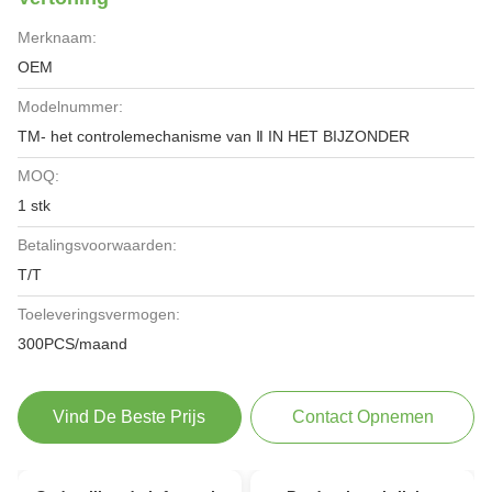
Merknaam:
OEM
Modelnummer:
TM- het controlemechanisme van Ⅱ IN HET BIJZONDER
MOQ:
1 stk
Betalingsvoorwaarden:
T/T
Toeleveringsvermogen:
300PCS/maand
Vind De Beste Prijs
Contact Opnemen