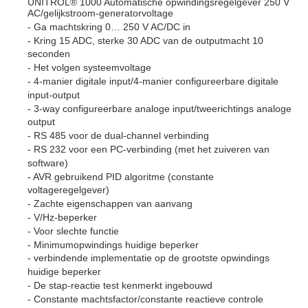
UNITROL® 1000 Automatische opwindingsregelgever 250 V
AC/gelijkstroom-generatorvoltage
- Ga machtskring 0… 250 V AC/DC in
- Kring 15 ADC, sterke 30 ADC van de outputmacht 10
seconden
- Het volgen systeemvoltage
- 4-manier digitale input/4-manier configureerbare digitale
input-output
- 3-way configureerbare analoge input/tweerichtings analoge
output
- RS 485 voor de dual-channel verbinding
- RS 232 voor een PC-verbinding (met het zuiveren van
software)
- AVR gebruikend PID algoritme (constante
voltageregelgever)
- Zachte eigenschappen van aanvang
- V/Hz-beperker
- Voor slechte functie
- Minimumopwindings huidige beperker
- verbindende implementatie op de grootste opwindings
huidige beperker
- De stap-reactie test kenmerkt ingebouwd
- Constante machtsfactor/constante reactieve controle