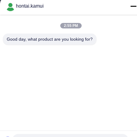
hontai.kamui
Fabrieksadres
Telefoon
2:55 PM
86-755-82861683
Good day, what product are you looking for?
China Goede kwaliteit Elektrische Valve Actuator Leverancier.
Copyright © -2026 OUTER ELECTRONIC TECHNOLOGY (HK)
LIMITED . Alle Rechten Gereserveerd.
Privacybeleid
|
Sitemap