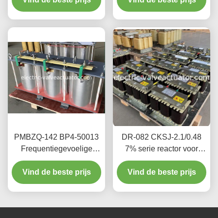
energiesystemen.
PMBZQ-142 BP4-50013
DR-082 CKSJ-2.1/0.48
Frequentiegevoelige
7% serie reactor voor
Rheostaatmotor
condensatorbank
Vind de beste prijs
Startweerstand
krachtfactorcorrectie
Vind de beste prijs