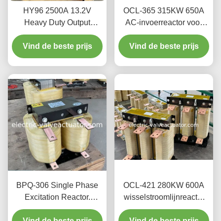
HY96 2500A 13.2V
OCL-365 315KW 650A
Heavy Duty Output
AC-invoerreactor voor
Reactor | Zuiver
variabele frequentiedruk
Koperfolie Wikkeling voor
Vind de beste prijs
Vind de beste prijs
(VFD)
VFD Harmonischen
Filtering
BPQ-306 Single Phase
OCL-421 280KW 600A
Excitation Reactor.
wisselstroomlijnreactor
Magnetische controle
voor VFD-omvormer-
Vind de beste prijs
reactor voor
Vind de beste prijs
invoer-uitvoer