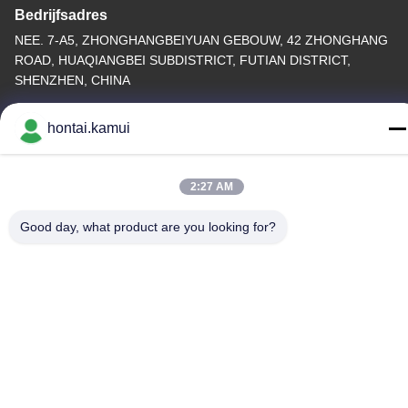
Bedrijfsadres
NEE. 7-A5, ZHONGHANGBEIYUAN GEBOUW, 42 ZHONGHANG
ROAD, HUAQIANGBEI SUBDISTRICT, FUTIAN DISTRICT,
SHENZHEN, CHINA
Fabrieksadres
hontai.kamui
Telefoon
86-755-82861683
2:27 AM
Good day, what product are you looking for?
China Goede kwaliteit Elektrische Valve Actuator Leverancier.
Copyright © -2026 OUTER ELECTRONIC TECHNOLOGY (HK)
LIMITED . Alle Rechten Gereserveerd.
Privacybeleid
|
Sitemap