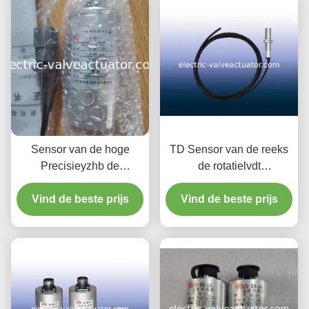
Sensor van de hoge
TD Sensor van de reeks
Precisieyzhb de
de rotatielvdt
Rotatiesnelheid met 1
Magnetische Snelheid
Vind de beste prijs
Jaargarantie
Vind de beste prijs
met M10×1-Draad