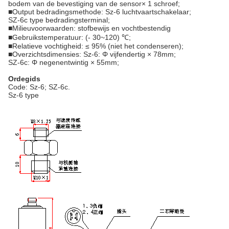
bodem van de bevestiging van de sensor× 1 schroef;
■Output bedradingsmethode: Sz-6 luchtvaartschakelaar;
SZ-6c type bedradingsterminal;
■Milieuvoorwaarden: stofbewijs en vochtbestendig
■Gebruikstemperatuur: (- 30~120) ℃;
■Relatieve vochtigheid: ≤ 95% (niet het condenseren);
■Overzichtsdimensies: Sz-6: Φ vijfendertig × 78mm;
SZ-6c: Φ negenentwintig × 55mm;
Ordegids
Code: Sz-6; SZ-6c.
Sz-6 type