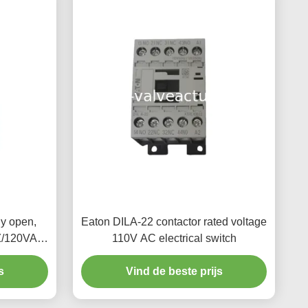
ly open,
Eaton DILA-22 contactor rated voltage
HZ/120VAC
110V AC electrical switch
s
Vind de beste prijs