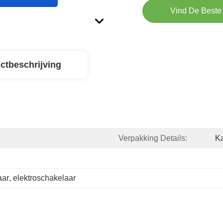
Vind De Beste 
ctbeschrijving
Verpakking Details:
K
aar
, 
elektroschakelaar