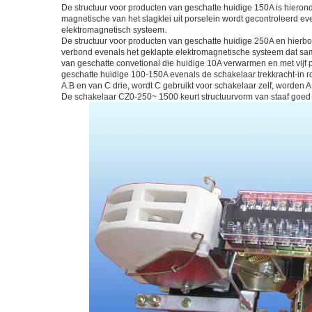
De structuur voor producten van geschatte huidige 150A is hiero
magnetische van het slagklei uit porselein wordt gecontroleerd e
.
elektromagnetisch systeem
De structuur voor producten van geschatte huidige 250A en hierbov
verbond evenals het geklapte elektromagnetische systeem dat same
van geschatte convetional die huidige 10A verwarmen en met vij
geschatte huidige 100-150A evenals de schakelaar trekkracht-in ro
A.B en van C drie, wordt C gebruikt voor schakelaar zelf, worden 
De schakelaar CZ0-250~ 1500 keurt structuurvorm van staaf goed di