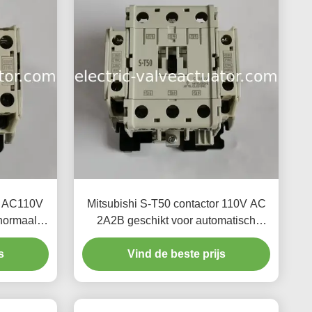
21 AC110V
Mitsubishi S-T50 contactor 110V AC
normaal
2A2B geschikt voor automatisch
n
besturingssysteem
s
Vind de beste prijs