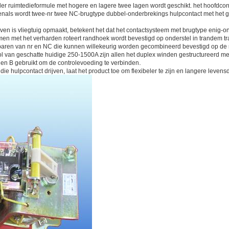
nder ruimtedieformule met hogere en lagere twee lagen wordt geschikt. het hoofd
venals wordt twee-nr twee NC-brugtype dubbel-onderbrekings hulpcontact met het g
en is vliegtuig opmaakt, betekent het dat het contactsysteem met brugtype enig-on
n met het verharden roteert randhoek wordt bevestigd op onderstel in trandem tr
f paren van nr en NC die kunnen willekeurig worden gecombineerd bevestigd op d
l van geschatte huidige 250-1500A zijn allen het duplex winden gestructureerd met
.
A en B gebruikt om de controlevoeding te verbinden
e hulpcontact drijven, laat het product toe om flexibeler te zijn en langere leven