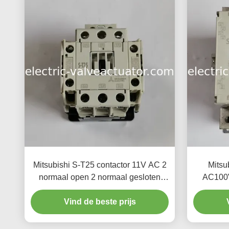
Mitsubishi S-T25 contactor 11V AC 2
Mitsu
normaal open 2 normaal gesloten
AC100V
2A2B type
norm
Vind de beste prijs