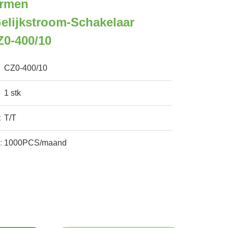
ormen
elijkstroom-Schakelaar
Z0-400/10
CZ0-400/10
1 stk
:
T/T
:
1000PCS/maand