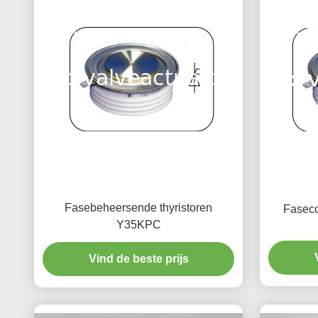
Fasebeheersende thyristoren
Faseco
Y35KPC
Vind de beste prijs