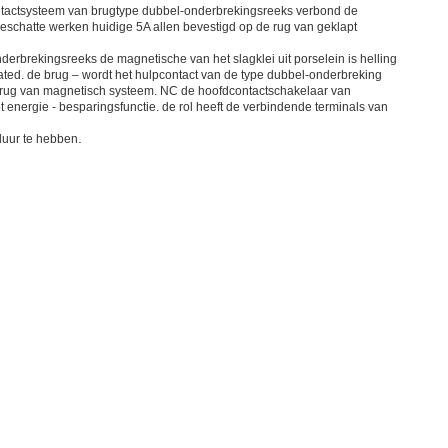
contactsysteem van brugtype dubbel-onderbrekingsreeks verbond de
eschatte werken huidige 5A allen bevestigd op de rug van geklapt
derbrekingsreeks de magnetische van het slagklei uit porselein is helling
ated. de brug – wordt het hulpcontact van de type dubbel-onderbreking
e rug van magnetisch systeem. NC de hoofdcontactschakelaar van
 energie - besparingsfunctie. de rol heeft de verbindende terminals van
.
sduur te hebben