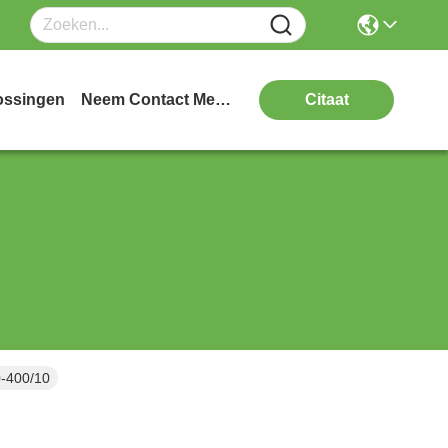
ossingen
Neem Contact Met Ons Op
Citaat
0-400/10