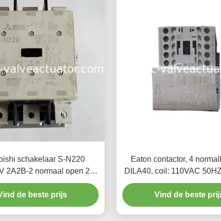
bishi schakelaar S-N220
Eaton contactor, 4 normal
 2A2B-2 normaal open 2
DILA40, coil: 110VAC 50
aal gesloten contacten
60HZ
Vind de beste prijs
Vind de beste prij