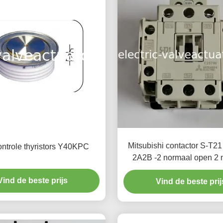
Mitsubishi contactor S-T
ntrole thyristors Y40KPC
2A2B -2 normaal open 2 
gesloten contacte
Vind de beste prijs
Vind de beste prij