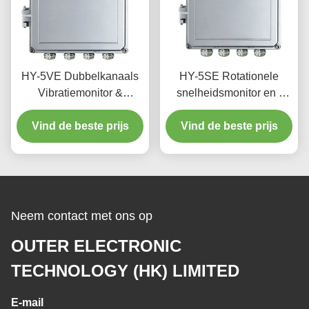
HY-5VE Dubbelkanaals
HY-5SE Rotationele
Vibratiemonitor &
snelheidsmonitor en -
Protector met 4,3-inch
beschermer met 4,3 inch
TFT LCD Touchscreen en
Vind de beste prijs
TFT LCD touchscreen,
Vind de beste prijs
IP56 Waterdichte
RS485-communicatie en
Behuizing voor Turbines
IP56 waterdichte
behuizing
Neem contact met ons op
OUTER ELECTRONIC
TECHNOLOGY (HK) LIMITED
E-mail