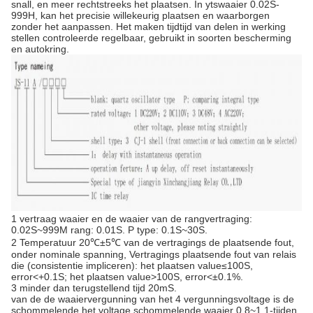
snall, en meer rechtstreeks het plaatsen. In ytswaaier 0.02S-
999H, kan het precisie willekeurig plaatsen en waarborgen
zonder het aanpassen. Het maken tijdtijd van delen in werking
stellen controleerde regelbaar, gebruikt in soorten bescherming
en autokring.
1 vertraag waaier en de waaier van de rangvertraging:
0.02S~999M rang: 0.01S. P type: 0.1S~30S.
2 Temperatuur 20℃±5℃ van de vertragings de plaatsende fout,
onder nominale spanning, Vertragings plaatsende fout van relais
die (consistentie impliceren): het plaatsen value≤100S,
error<+0.1S; het plaatsen value>100S, error<±0.1%.
3 minder dan terugstellend tijd 20mS.
van de de waaiervergunning van het 4 vergunningsvoltage is de
schommelende het voltage schommelende waaier 0.8~1.1-tijden