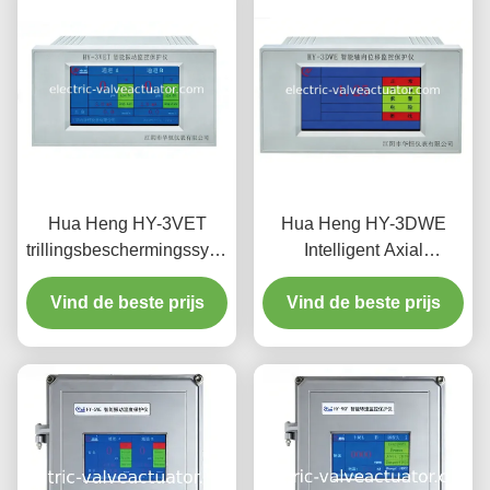
Hua Heng HY-3VET
Hua Heng HY-3DWE
trillingsbeschermingssysteem
Intelligent Axial
met amplitude- en
Displacement &
intensiteitsbewaking
Vind de beste prijs
Differential Expansion
Vind de beste prijs
Monitor