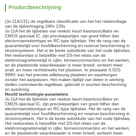
Productbeschrijving
(Js-11A/131) de regelbare classificatie van het het relaisvoltage
van de tijdvertraging 240v 120v
Js-11A het de tijdrelais van reeksic keurt kwartsoscillator en
CMOS speciaal IC, zijn precisiepartijen van goed hither dan
electornaenetismtype en RC-type tijdrelais. Het de rang van de
quaranteetijd voor hoofdbescherming en reserue bescherming in
stroomsysteem. Het is de beste substitutie van het oude tijdrelais.
Het reeksrelais is hetzelfde met DS-het relais van de
elektromagnetismetijd in cijfer, binnencommection en het werken,
en de plaatsende waardewaaier is meer breed, sorteert meer
snall, en meer rechtstreeks het plaatsen. In ytswaaier 0.02S-
999H, kan het precisie willekeurig plaatsen en waarborgen
zonder het aanpassen. Het maken tijdtijd van delen in werking
stellen controleerde regelbaar, gebruikt in soorten bescherming
en autokring.
Hoofd technologie-parameters
Js-11A het de tijdrelais van reeksic keurt kwartsoscillator en
CMOS speciaal IC, zijn precisiepartijen van goed hither dan
electornaenetismtype en RC-type tijdrelais. Het de rang van de
quaranteetijd voor hoofdbescherming en reserue bescherming in
stroomsysteem. Het is de beste substitutie van het oude tijdrelais.
Het reeksrelais is hetzelfde met DS-het relais van de
elektromagnetismetijd in cijfer, binnencommection en het werken,
en de plaatsende waardewaaier is meer breed, sorteert meer