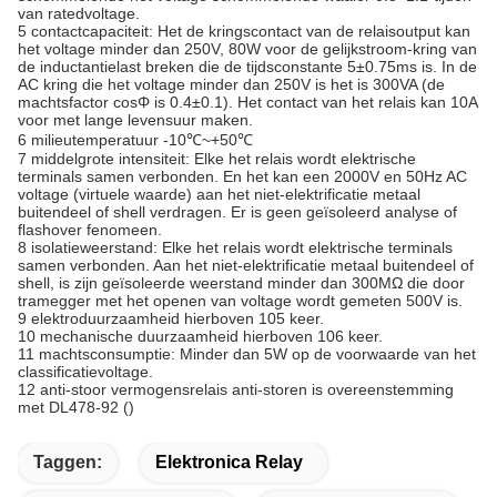
van ratedvoltage.
5 contactcapaciteit: Het de kringscontact van de relaisoutput kan
het voltage minder dan 250V, 80W voor de gelijkstroom-kring van
de inductantielast breken die de tijdsconstante 5±0.75ms is. In de
AC kring die het voltage minder dan 250V is het is 300VA (de
machtsfactor cosΦ is 0.4±0.1). Het contact van het relais kan 10A
voor met lange levensuur maken.
6 milieutemperatuur -10℃~+50℃
7 middelgrote intensiteit: Elke het relais wordt elektrische
terminals samen verbonden. En het kan een 2000V en 50Hz AC
voltage (virtuele waarde) aan het niet-elektrificatie metaal
buitendeel of shell verdragen. Er is geen geïsoleerd analyse of
flashover fenomeen.
8 isolatieweerstand: Elke het relais wordt elektrische terminals
samen verbonden. Aan het niet-elektrificatie metaal buitendeel of
shell, is zijn geïsoleerde weerstand minder dan 300MΩ die door
tramegger met het openen van voltage wordt gemeten 500V is.
9 elektroduurzaamheid hierboven 105 keer.
10 mechanische duurzaamheid hierboven 106 keer.
11 machtsconsumptie: Minder dan 5W op de voorwaarde van het
classificatievoltage.
12 anti-stoor vermogensrelais anti-storen is overeenstemming
met DL478-92 (
)
Taggen:
Elektronica Relay