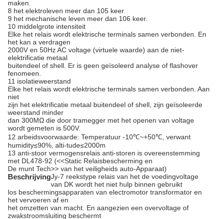
maken.
8 het elektroleven meer dan 105 keer
9 het mechanische leven meer dan 106 keer.
10 middelgrote intensiteit
Elke het relais wordt elektrische terminals samen verbonden. En
het kan a verdragen
2000V en 50Hz AC voltage (virtuele waarde) aan de niet-
elektrificatie metaal
buitendeel of shell. Er is geen geïsoleerd analyse of flashover
fenomeen.
11 isolatieweerstand
Elke het relais wordt elektrische terminals samen verbonden. Aan
niet
zijn het elektrificatie metaal buitendeel of shell, zijn geïsoleerde
weerstand minder
dan 300MΩ die door tramegger met het openen van voltage
wordt gemeten is 500V.
12 arbeidsvoorwaarde: Temperatuur -10℃~+50℃, verwant
humidity≤90%, alti-tude≤2000m
13 anti-stoor vermogensrelais anti-storen is overeenstemming
met DL478-92 (<<Static Relaisbescherming en
De munt Tech>> van het veiligheids auto-Apparaat)
Beschrijving
Jy-7 reekstype relais van het de voedingvoltage
van DK wordt het niet hulp binnen gebruikt
los beschermingsapparaten van electromotor transformator en
het vervoeren af en
het omzetten van macht. En aangezien een overvoltage of
zwakstroomsluiting beschermt