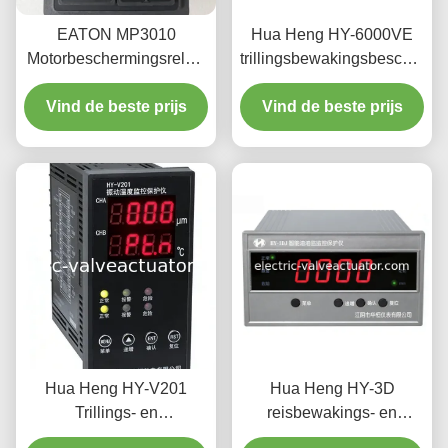
EATON MP3010
Hua Heng HY-6000VE
Motorbeschermingsrelais
trillingsbewakingsbescherme
High Performance
tweekanaals industrieel
Vind de beste prijs
Module voor
Vind de beste prijs
overbelasting en
fasebescherming van AC-
motoren
Hua Heng HY-V201
Hua Heng HY-3D
Trillings- en
reisbewakings- en
Temperatuurmonitor met
beschermingsinstrument -