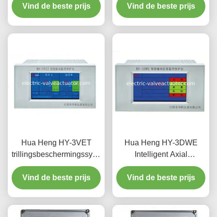
0-500 µm Amplitude 4-
Vind de beste prijs
Verplaatsingsbewaking
Vind de beste prijs
20mA Stroomuitgang en
en limietbescherming van
LED-display voor
industriële apparatuur
Industrieel Gebruik
Hua Heng HY-3VET
Hua Heng HY-3DWE
trillingsbeschermingssysteem
Intelligent Axial
met amplitude- en
Displacement &
intensiteitsbewaking
Vind de beste prijs
Differential Expansion
Vind de beste prijs
Monitor