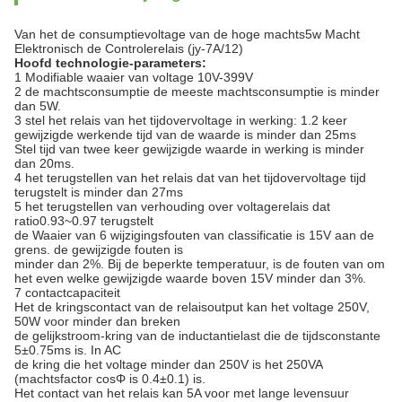
Van het de consumptievoltage van de hoge machts5w Macht
Elektronisch de Controlerelais (jy-7A/12)
Hoofd technologie-parameters:
1 Modifiable waaier van voltage 10V-399V
2 de machtsconsumptie de meeste machtsconsumptie is minder
dan 5W.
3 stel het relais van het tijdovervoltage in werking: 1.2 keer
gewijzigde werkende tijd van de waarde is minder dan 25ms
Stel tijd van twee keer gewijzigde waarde in werking is minder
dan 20ms.
4 het terugstellen van het relais dat van het tijdovervoltage tijd
terugstelt is minder dan 27ms
5 het terugstellen van verhouding over voltagerelais dat
ratio0.93~0.97 terugstelt
de Waaier van 6 wijzigingsfouten van classificatie is 15V aan de
grens. de gewijzigde fouten is
minder dan 2%. Bij de beperkte temperatuur, is de fouten van om
het even welke gewijzigde waarde boven 15V minder dan 3%.
7 contactcapaciteit
Het de kringscontact van de relaisoutput kan het voltage 250V,
50W voor minder dan breken
de gelijkstroom-kring van de inductantielast die de tijdsconstante
5±0.75ms is. In AC
de kring die het voltage minder dan 250V is het 250VA
(machtsfactor cosΦ is 0.4±0.1) is.
Het contact van het relais kan 5A voor met lange levensuur