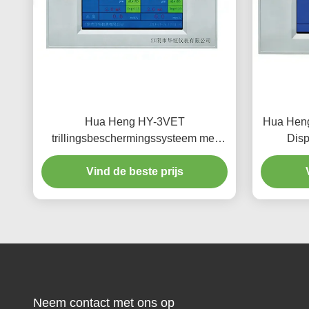
Hua Heng HY-3VET
Hua Heng
trillingsbeschermingssysteem met
Disp
amplitude- en intensiteitsbewaking
Vind de beste prijs
Neem contact met ons op