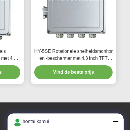
als
HY-5SE Rotationele snelheidsmonitor
 met 4,3-
en -beschermer met 4,3 inch TFT
 en IP56
LCD touchscreen, RS485-
 Turbines
s
communicatie en IP56 waterdichte
Vind de beste prijs
behuizing
hontai.kamui
Ons adres