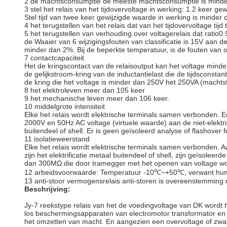
2 de machtsconsumptie de meeste machtsconsumptie is minde
3 stel het relais van het tijdovervoltage in werking: 1.2 keer 
Stel tijd van twee keer gewijzigde waarde in werking is minder
4 het terugstellen van het relais dat van het tijdovervoltage tij
5 het terugstellen van verhouding over voltagerelais dat ratio0.
de Waaier van 6 wijzigingsfouten van classificatie is 15V aan de
minder dan 2%. Bij de beperkte temperatuur, is de fouten va
7 contactcapaciteit
Het de kringscontact van de relaisoutput kan het voltage min
de gelijkstroom-kring van de inductantielast die de tijdsconstan
de kring die het voltage is minder dan 250V het 250VA (machtsf
8 het elektroleven meer dan 105 keer
9 het mechanische leven meer dan 106 keer.
10 middelgrote intensiteit
Elke het relais wordt elektrische terminals samen verbonden. 
2000V en 50Hz AC voltage (virtuele waarde) aan de niet-elektri
buitendeel of shell. Er is geen geïsoleerd analyse of flashover
11 isolatieweerstand
Elke het relais wordt elektrische terminals samen verbonden. A
zijn het elektrificatie metaal buitendeel of shell, zijn geïsolee
dan 300MΩ die door tramegger met het openen van voltage wo
12 arbeidsvoorwaarde: Temperatuur -10℃~+50℃, verwant hum
13 anti-stoor vermogensrelais anti-storen is overeenstemming
Beschrijving:
Jy-7 reekstype relais van het de voedingvoltage van DK wordt h
los beschermingsapparaten van electromotor transformator en 
het omzetten van macht. En aangezien een overvoltage of zwa