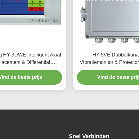
 HY-3DWE Intelligent Axial
HY-5VE Dubbelkana
lacement & Differential
Vibratiemonitor & Protector
Expansion Monitor
inch TFT LCD Touchscreen
Vind de beste prijs
Waterdichte Behuizing voor
Vind de beste prij
Snel Verbinden