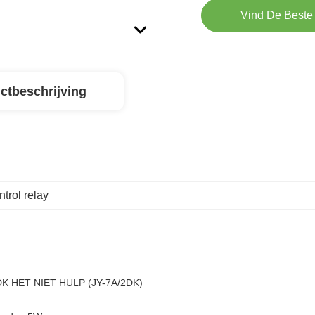
Vind De Beste 
ctbeschrijving
trol relay
K HET NIET HULP (JY-7A/2DK)