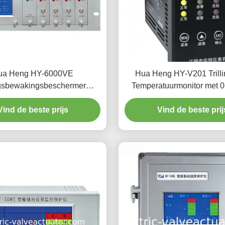
ua Heng HY-6000VE
Hua Heng HY-V201 Trilli
ingsbewakingsbeschermer
Temperatuurmonitor met 
eekanaals industrieel
Amplitude 4-20mA Stroomu
Vind de beste prijs
LED-display voor Industrie
Vind de beste prij