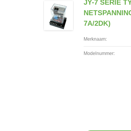
JY-7 SERIE T
NETSPANNIN
7A/2DK)
Merknaam:
Modelnummer: