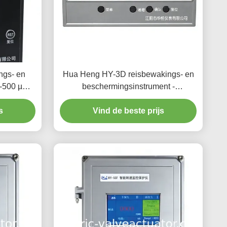
ngs- en
Hua Heng HY-3D reisbewakings- en
0-500 µm
beschermingsinstrument -
itgang en
Verplaatsingsbewaking en
el Gebruik
s
limietbescherming van industriële
Vind de beste prijs
apparatuur