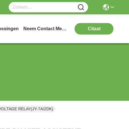
ossingen
Neem Contact Met Ons Op
Citaat
VOLTAGE RELAY(JY-7A/2DK)