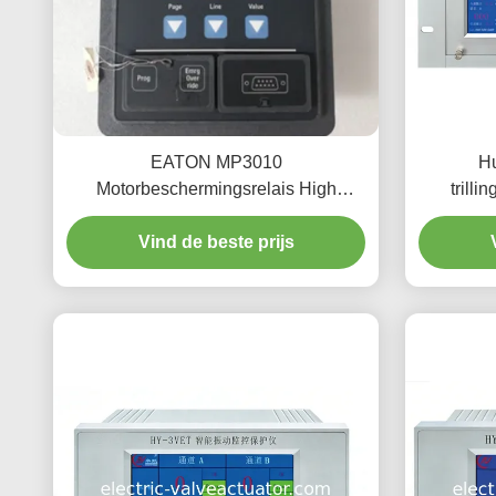
EATON MP3010
H
Motorbeschermingsrelais High
trill
Performance Module voor
tw
overbelasting en fasebescherming
Vind de beste prijs
van AC-motoren