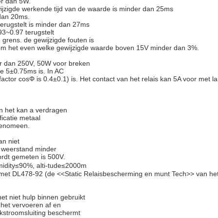
r dan 5W.
gewijzigde werkende tijd van de waarde is minder dan 25ms
 dan 20ms.
d terugstelt is minder dan 27ms
93~0.97 terugstelt
 grens. de gewijzigde fouten is
n om het even welke gewijzigde waarde boven 15V minder dan 3%.
der dan 250V, 50W voor breken
te 5±0.75ms is. In AC
actor cosΦ is 0.4±0.1) is. Het contact van het relais kan 5A voor met 
En het kan a verdragen
ficatie metaal
 fenomeen.
an niet
rde weerstand minder
rdt gemeten is 500V.
idity≤90%, alti-tude≤2000m
 met DL478-92 (de <<Static Relaisbescherming en munt Tech>> van het
et niet hulp binnen gebruikt
het vervoeren af en
kstroomsluiting beschermt