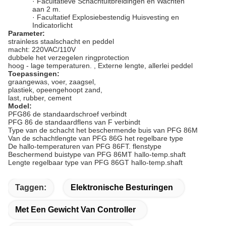
· Facultatieve Schachtuitbreidingen en Wachten
aan 2 m.
· Facultatief Explosiebestendig Huisvesting en
Indicatorlicht
Parameter:
strainless staalschacht en peddel
macht: 220VAC/110V
dubbele het verzegelen ringprotection
hoog - lage temperaturen. , Externe lengte, allerlei peddel
Toepassingen:
graangewas, voer, zaagsel,
plastiek, opeengehoopt zand,
last, rubber, cement
Model:
PFG86 de standaardschroef verbindt
PFG 86 de standaardflens van F verbindt
Type van de schacht het beschermende buis van PFG 86M
Van de schachtlengte van PFG 86G het regelbare type
De hallo-temperaturen van PFG 86FT. flenstype
Beschermend buistype van PFG 86MT hallo-temp.shaft
Lengte regelbaar type van PFG 86GT hallo-temp.shaft
Taggen:
Elektronische Besturingen
Met Een Gewicht Van Controller