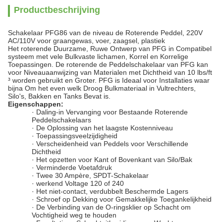
Productbeschrijving
Schakelaar PFG86 van de niveau de Roterende Peddel, 220V
AC/110V voor graangewas, voer, zaagsel, plastiek
Het roterende Duurzame, Ruwe Ontwerp van PFG in Compatibel
systeem met vele Bulkvaste lichamen, Korrel en Korrelige
Toepassingen. De roterende de Peddelschakelaar van PFG kan
voor Niveauaanwijzing van Materialen met Dichtheid van 10 lbs/ft
³ worden gebruikt en Groter. PFG is Ideaal voor Installaties waar
bijna Om het even welk Droog Bulkmateriaal in Vultrechters,
Silo's, Bakken en Tanks Bevat is.
Eigenschappen:
· Daling-in Vervanging voor Bestaande Roterende
Peddelschakelaars
· De Oplossing van het laagste Kostenniveau
· Toepassingsveelzijdigheid
· Verscheidenheid van Peddels voor Verschillende
Dichtheid
· Het opzetten voor Kant of Bovenkant van Silo/Bak
· Verminderde Voetafdruk
· Twee 30 Ampère, SPDT-Schakelaar
· werkend Voltage 120 of 240
· Het niet-contact, verdubbelt Beschermde Lagers
· Schroef op Dekking voor Gemakkelijke Toegankelijkheid
· De Verbinding van de O-ringsklier op Schacht om
Vochtigheid weg te houden