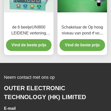
de 6 beetjeUNI800
Schakelaar de Op hoog
LEIDENE vertoning
niveau van pond rf voor
weegt het
Vloeibare en Droge
Controlemechanisme van
Vind de beste prijs
BulkVaste lichamen, Op
Vind de beste prijs
de Voeder voor
hoge temperatuur
tank/vultrechterschalen
Neem contact met ons op
OUTER ELECTRONIC
TECHNOLOGY (HK) LIMITED
E-mail