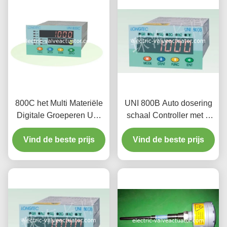
800C het Multi Materiële
UNI 800B Auto dosering
Digitale Groeperen UNI
schaal Controller met 4
weegt het
swicth signaal uitgangen
Controlemechanisme van
Vind de beste prijs
instelling door software
Vind de beste prijs
de Voeder met
Zelfdiganoisis