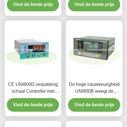
precisiemillivolt weegt het
Vind de beste prijs
bits hoge snelheid MCU
Vind de beste prijs
Controlemechanisme van
de Voeder
CE UNI800D verpakking
De hoge nauwkeurigheid
schaal Controller met
UNI900B weegt de
LED-display wegen
Schaalcontrolemechanisme
Feeder Controller 4 -
Vind de beste prijs
van de Voederriem met
Vind de beste prijs
20mA
32 bits, AC 180V ~ 265V