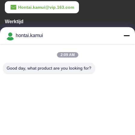
Hontai.kamui@vip.163.com
Werktijd
11:00-21:00
hontai.kamui
Ons adres
2:09 AM
Bedrijfsadres
NEE. 7-A5, ZHONGHANGBEIYUAN GEBOUW, 42 ZHONGHANG
Good day, what product are you looking for?
ROAD, HUAQIANGBEI SUBDISTRICT, FUTIAN DISTRICT,
SHENZHEN, CHINA
Fabrieksadres
Telefoon
86-755-82861683