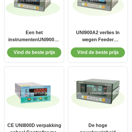
Een het
UNI900A2 verlies In
instrumentenUNI900A1
wegen Feeder
Indicator van het hoge
Controller Batching
Vind de beste prijs
Vind de beste prijs
precisiemillivolt weegt
systeem met 32 bits
het
hoge snelheid MCU
Controlemechanisme
van de Voeder
CE UNI800D verpakking
De hoge