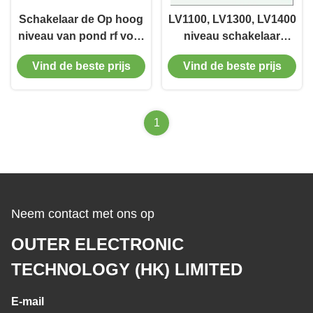
Schakelaar de Op hoog
LV1100, LV1300, LV1400
niveau van pond rf voor
niveau schakelaar
Vloeibare en Droge
Power supply AC 220V
Vind de beste prijs
Vind de beste prijs
BulkVaste lichamen, Op
voor snoep
hoge temperatuur
1
Neem contact met ons op
OUTER ELECTRONIC
TECHNOLOGY (HK) LIMITED
E-mail