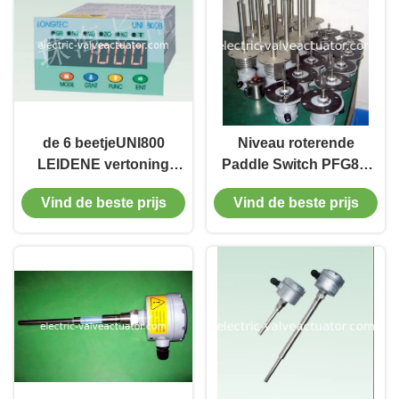
de 6 beetjeUNI800
Niveau roterende
LEIDENE vertoning
Paddle Switch PFG86,
weegt het
220V AC / 110V voor
Vind de beste prijs
Vind de beste prijs
Controlemechanisme
granen, feed, zaagsel,
van de Voeder voor
kunststof
tank/vultrechterschalen