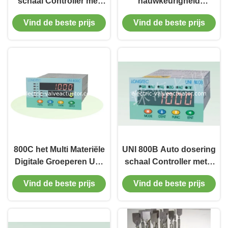
schaal Controller met
nauwkeurigheid
LED-display wegen
UNI900B weegt de
Vind de beste prijs
Vind de beste prijs
Feeder Controller 4 -
Schaalcontrolemechanism
20mA
van de Voederriem met
32 bits, AC 180V ~ 265V
800C het Multi Materiële
UNI 800B Auto dosering
Digitale Groeperen UNI
schaal Controller met 4
weegt het
swicth signaal
Vind de beste prijs
Vind de beste prijs
Controlemechanisme
uitgangen instelling
van de Voeder met
door software
Zelfdiganoisis