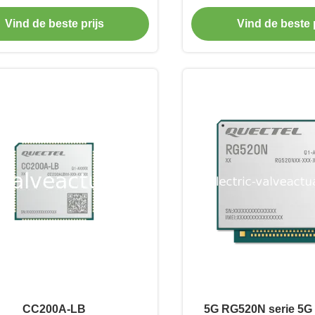
mance Low Latency Wireless
nauwkeurige gegeven
Vind de beste prijs
Vind de beste p
Solution
en -ontvang
CC200A-LB
5G RG520N serie 5G