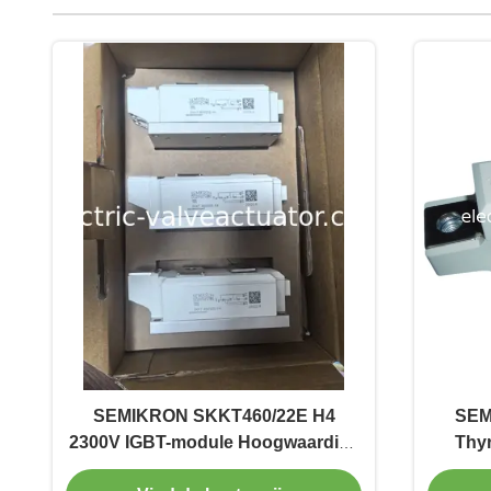
SEMIKRON SKKT460/22E H4
SEM
2300V IGBT-module Hoogwaardige
Thy
Insulated Gate Bipolar Transistor
Dubb