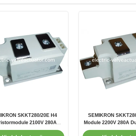
IKRON SKKT280/20E H4
SEMIKRON SKKT280
ristormodule 2100V 280A
Module 2200V 280A Dua
ele SCR-voedingsmodule
Module