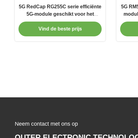
5G RedCap RG255C serie efficiënte
5G RM5
5G-module geschikt voor het
module
Internet der Dingen
Vind de beste prijs
Neem contact met ons op
OUTER ELECTRONIC TECHNOLO