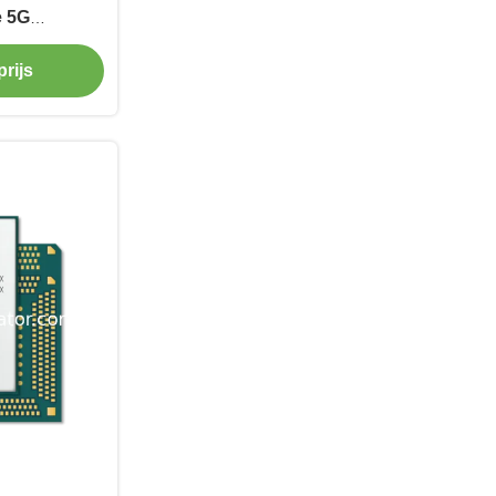
e 5G
odule
rijs