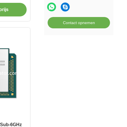
soverdracht
rijs
st
Contact opnemen
 Sub-6GHz