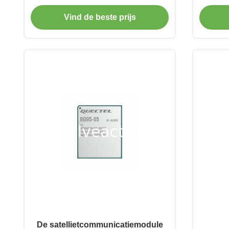
Thyristor SKKT132
Perfor
Vind de beste prijs
De satellietcommunicatiemodule