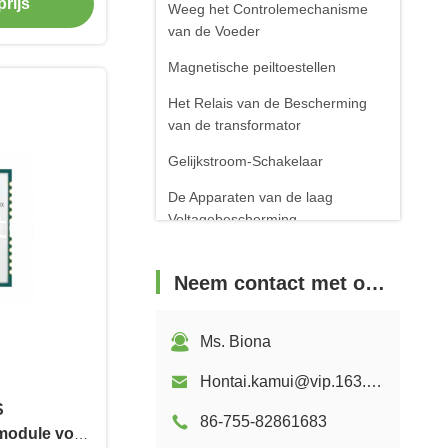
rijs
Weeg het Controlemechanisme
van de Voeder
Magnetische peiltoestellen
Het Relais van de Bescherming
van de transformator
Gelijkstroom-Schakelaar
De Apparaten van de laag
Voltagebescherming
Elektro Hydraulische
Stuwraketrem
Neem contact met ons op
IGBT Power Module
Ms. Biona
Hontai.kamui@vip.163.com
S
86-755-82861683
module voor