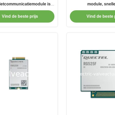
lietcommunicatiemodule is
module, snell
geschikt voor
communicatiem
Vind de beste prijs
Vind de beste p
icatiesystemen op afstand