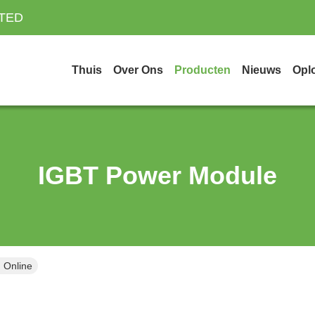
ITED
Thuis
Over Ons
Producten
Nieuws
Opl
IGBT Power Module
 Online