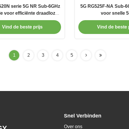
20N serie 5G NR Sub-6GHz
5G RG525F-NA Sub-6
 voor efficiënte draadloze
voor snelle 
gegevensoverdracht
gegevensoverd
Vind de beste prijs
Vind de beste p
1
2
3
4
5
Snel Verbinden
Over ons
GY