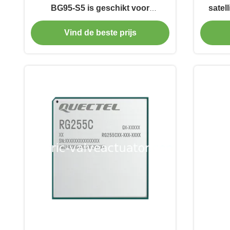
BG95-S5 is geschikt voor
satel
communicatie op afstand en voor
Vind de beste prijs
het internet der dingen.
commun