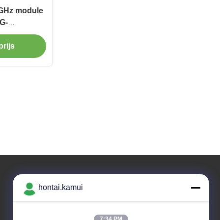
GHz module
5G-
racht
rijs
hontai.kamui
Ons adres
Bedrijfsadres
7:34 PM