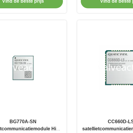
Vind de beste prijs
Vind de beste p
BG770A-SN
CC660D-L
ietcommunicatiemodule High
satellietcommunicatie